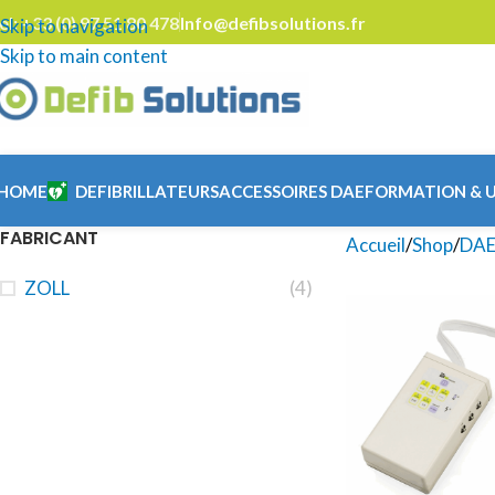
el: +33 (0) 97 51 80 478
Info@defibsolutions.fr
Skip to navigation
Skip to main content
HOME
DEFIBRILLATEURS
ACCESSOIRES DAE
FORMATION & 
FABRICANT
Accueil
Shop
DAE
ZOLL
(4)