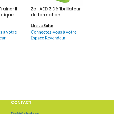
rainer II
Zoll AED 3 Défibrillateur
atique
de formation
Lire La Suite
s à votre
Connectez-vous à votre
eur
Espace Revendeur
CONTACT
DefibSolutions