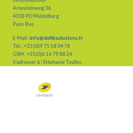
Arnesteinweg 36
4338 PD Middelburg
Pays-Bas
E-Mail :
info@defibsolutions.fr
Tél. : +33 (0)9 75 18 04 78
GSM : +31(0)6 16 79 88 24
S’adresser à : Stéphanie Toullec