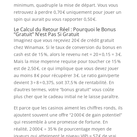
minimum, quadruple la mise de départ. Vous vous
retrouvez à perdre 0,70 € uniquement pour jouer un
spin qui aurait pu vous rapporter 0,50 €.
Le Calcul du Retour Réel : Pourquoi le Bonus
“Gratuit” N’est Pas Si Gratuit
Imaginez que vous reçeviez 20 € de crédit gratuit
chez Winamax. Si le taux de conversion du bonus en
cash est de 15 %, alors le revenu net = 20 × 0,15 = 3 €.
Mais la mise moyenne requise pour toucher ce 15 %
est de 2,50 €, ce qui implique que vous devez jouer
au moins 8 € pour récupérer 3 €. Le ratio gain/perte
devient 3 ÷ 8 = 0,375, soit 37,5 % de rentabilité. En
d’autres termes, votre “bonus gratuit” vous coûte
plus cher que le cadeau initial ne le laisse paraître.
Et parce que les casinos aiment les chiffres ronds, ils
ajoutent souvent une offre “2 000 € de gain potentiel”
qui ressemble à une promesse de fortune. En
réalité, 2 000 € ÷ 35 % (le pourcentage moyen de
joueurs qui atteignent le niveau VIP) = 57 € de vrai