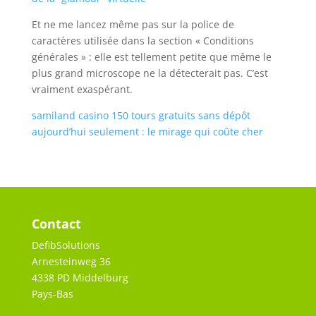
Et ne me lancez même pas sur la police de
caractères utilisée dans la section « Conditions
générales » : elle est tellement petite que même le
plus grand microscope ne la détecterait pas. C’est
vraiment exaspérant.
samiland casino 150 tours gratuits sans dépôt
aujourd’hui seulement : le mirage qui coûte cher
Contact
DefibSolutions
Arnesteinweg 36
4338 PD Middelburg
Pays-Bas