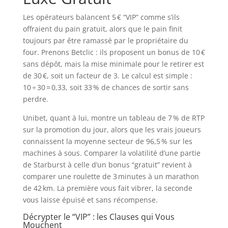
Les opérateurs balancent 5 € “VIP” comme s’ils
offraient du pain gratuit, alors que le pain finit
toujours par être ramassé par le propriétaire du
four. Prenons Betclic : ils proposent un bonus de 10 €
sans dépôt, mais la mise minimale pour le retirer est
de 30 €, soit un facteur de 3. Le calcul est simple :
10 ÷ 30 = 0,33, soit 33 % de chances de sortir sans
perdre.
Unibet, quant à lui, montre un tableau de 7 % de RTP
sur la promotion du jour, alors que les vrais joueurs
connaissent la moyenne secteur de 96,5 % sur les
machines à sous. Comparer la volatilité d’une partie
de Starburst à celle d’un bonus “gratuit” revient à
comparer une roulette de 3 minutes à un marathon
de 42 km. La première vous fait vibrer, la seconde
vous laisse épuisé et sans récompense.
Décrypter le “VIP” : les Clauses qui Vous
Mouchent