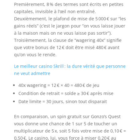
Premièrement, 8 % des termes sont écrits en petites
capitales, invisible à l’œil non entraîné.
Deuxièmement, le plafond de mise de 5 000 € sur “les
gains réels” (c’est le jargon pour “on vous laisse jouer
à la maison mais on ne vous laisse pas sortir”).
Troisièmement, la clause de “wagering 40x” signifie
que votre bonus de 12 € doit être misé 480 € avant
qu’on vous le rende.
Le meilleur casino Skrill : la dure vérité que personne
ne veut admettre
40x wagering = 12 € × 40 = 480 € de jeu
Condition de retrait = solde ≥ 30 € après mise
Date limite = 30 jours, sinon tout disparait
En comparaison, un spin gratuit sur Gonzo’s Quest
vous donne une chance de 1 sur 5 de toucher un
multiplicateur de 5 x, soit 5 fois votre mise de 0,10 € =
0,50 €. Le casino, lui, vous force à miser 0,20 € au