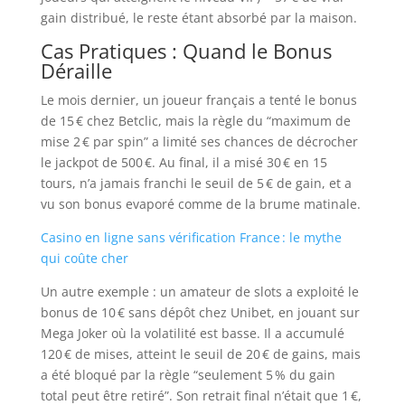
gain distribué, le reste étant absorbé par la maison.
Cas Pratiques : Quand le Bonus
Déraille
Le mois dernier, un joueur français a tenté le bonus
de 15 € chez Betclic, mais la règle du “maximum de
mise 2 € par spin” a limité ses chances de décrocher
le jackpot de 500 €. Au final, il a misé 30 € en 15
tours, n’a jamais franchi le seuil de 5 € de gain, et a
vu son bonus evaporé comme de la brume matinale.
Casino en ligne sans vérification France : le mythe
qui coûte cher
Un autre exemple : un amateur de slots a exploité le
bonus de 10 € sans dépôt chez Unibet, en jouant sur
Mega Joker où la volatilité est basse. Il a accumulé
120 € de mises, atteint le seuil de 20 € de gains, mais
a été bloqué par la règle “seulement 5 % du gain
total peut être retiré”. Son retrait final n’était que 1 €,