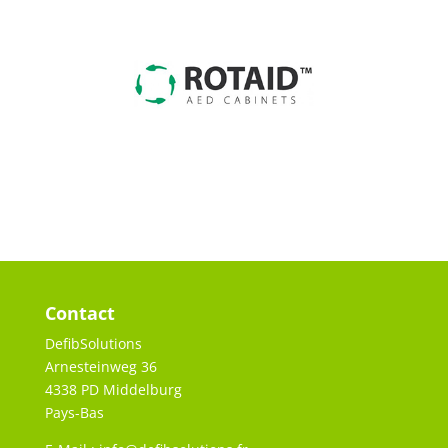
Contact
DefibSolutions
Arnesteinweg 36
4338 PD Middelburg
Pays-Bas