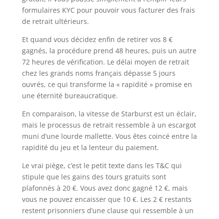
formulaires KYC pour pouvoir vous facturer des frais
de retrait ultérieurs.
Et quand vous décidez enfin de retirer vos 8 €
gagnés, la procédure prend 48 heures, puis un autre
72 heures de vérification. Le délai moyen de retrait
chez les grands noms français dépasse 5 jours
ouvrés, ce qui transforme la « rapidité » promise en
une éternité bureaucratique.
En comparaison, la vitesse de Starburst est un éclair,
mais le processus de retrait ressemble à un escargot
muni d’une lourde mallette. Vous êtes coincé entre la
rapidité du jeu et la lenteur du paiement.
Le vrai piège, c’est le petit texte dans les T&C qui
stipule que les gains des tours gratuits sont
plafonnés à 20 €. Vous avez donc gagné 12 €, mais
vous ne pouvez encaisser que 10 €. Les 2 € restants
restent prisonniers d’une clause qui ressemble à un