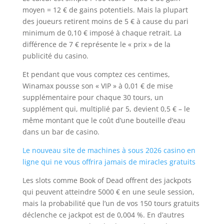
moyen = 12 € de gains potentiels. Mais la plupart
des joueurs retirent moins de 5 € à cause du pari
minimum de 0,10 € imposé à chaque retrait. La
différence de 7 € représente le « prix » de la
publicité du casino.
Et pendant que vous comptez ces centimes,
Winamax pousse son « VIP » à 0,01 € de mise
supplémentaire pour chaque 30 tours, un
supplément qui, multiplié par 5, devient 0,5 € – le
même montant que le coût d’une bouteille d’eau
dans un bar de casino.
Le nouveau site de machines à sous 2026 casino en
ligne qui ne vous offrira jamais de miracles gratuits
Les slots comme Book of Dead offrent des jackpots
qui peuvent atteindre 5000 € en une seule session,
mais la probabilité que l’un de vos 150 tours gratuits
déclenche ce jackpot est de 0,004 %. En d’autres