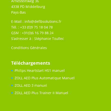
Arnesteinweg 36
4338 PD Middelburg
Pays-Bas
E-Mail :
info@defibsolutions.fr
Tél. : +33 (0)9 75 18 04 78
GSM : +31(0)6 16 79 88 24
S’adresser à : Stéphanie Toullec
Conditions Générales
Téléchargements
Philips Heartstart HS1 manuel
ZOLL AED Plus Automatique Manuel
ZOLL AED 3 manuel
ZOLL AED Plus Trainer II Manuel