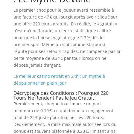
Le premier choc pour le joueur averti ressemble à
une facture de 47 € qui surgit après avoir cliqué sur
une offre 220 tours gratuits. En réalité, le « gratuit »
n’est qu’une façade, un leurre statistique calibré
pour que la house edge atteigne 2,7 % dès le
premier spin. Même un slot comme Starburst,
réputé pour ses retours rapides, ne compense pas la
perte moyenne de 0,34 € par tour lorsqu’on ne
dépose jamais d’argent.
Le meilleur casino retrait en 24h : un mythe à
déboulonner en plein jour
Décryptage des Conditions : Pourquoi 220
Tours Ne Rendent Pas le Jeu Gratuit
Premièrement, chaque tour impose un pari
minimum de 0,10 €, ce qui donne un engagement
total de 22 € juste pour toucher les 220 tours.
Deuxièmement, la mise maximale autorisée lors du
bonus est souvent plafonnée à 0,20 €, limitant ainsi