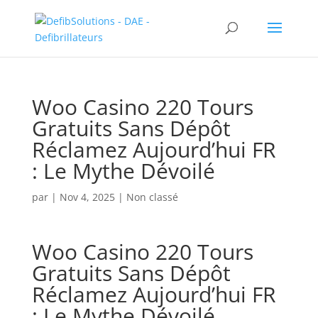
Woo Casino 220 Tours
Gratuits Sans Dépôt
Réclamez Aujourd’hui FR
: Le Mythe Dévoilé
par
|
Nov 4, 2025
| Non classé
Woo Casino 220 Tours
Gratuits Sans Dépôt
Réclamez Aujourd’hui FR
: Le Mythe Dévoilé