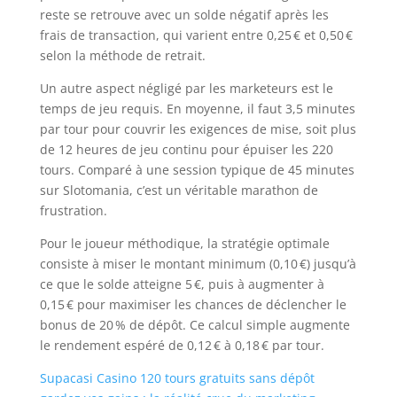
reste se retrouve avec un solde négatif après les
frais de transaction, qui varient entre 0,25 € et 0,50 €
selon la méthode de retrait.
Un autre aspect négligé par les marketeurs est le
temps de jeu requis. En moyenne, il faut 3,5 minutes
par tour pour couvrir les exigences de mise, soit plus
de 12 heures de jeu continu pour épuiser les 220
tours. Comparé à une session typique de 45 minutes
sur Slotomania, c’est un véritable marathon de
frustration.
Pour le joueur méthodique, la stratégie optimale
consiste à miser le montant minimum (0,10 €) jusqu’à
ce que le solde atteigne 5 €, puis à augmenter à
0,15 € pour maximiser les chances de déclencher le
bonus de 20 % de dépôt. Ce calcul simple augmente
le rendement espéré de 0,12 € à 0,18 € par tour.
Supacasi Casino 120 tours gratuits sans dépôt