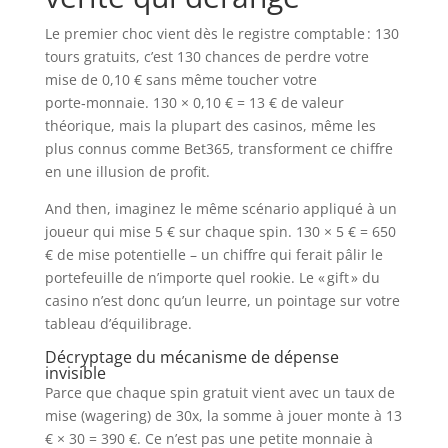
Le premier choc vient dès le registre comptable : 130
tours gratuits, c’est 130 chances de perdre votre
mise de 0,10 € sans même toucher votre
porte‑monnaie. 130 × 0,10 € = 13 € de valeur
théorique, mais la plupart des casinos, même les
plus connus comme Bet365, transforment ce chiffre
en une illusion de profit.
And then, imaginez le même scénario appliqué à un
joueur qui mise 5 € sur chaque spin. 130 × 5 € = 650
€ de mise potentielle – un chiffre qui ferait pâlir le
portefeuille de n’importe quel rookie. Le « gift » du
casino n’est donc qu’un leurre, un pointage sur votre
tableau d’équilibrage.
Décryptage du mécanisme de dépense
invisible
Parce que chaque spin gratuit vient avec un taux de
mise (wagering) de 30x, la somme à jouer monte à 13
€ × 30 = 390 €. Ce n’est pas une petite monnaie à