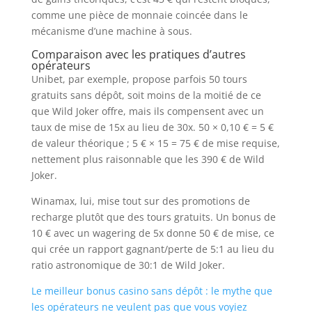
comme une pièce de monnaie coincée dans le
mécanisme d’une machine à sous.
Comparaison avec les pratiques d’autres
opérateurs
Unibet, par exemple, propose parfois 50 tours
gratuits sans dépôt, soit moins de la moitié de ce
que Wild Joker offre, mais ils compensent avec un
taux de mise de 15x au lieu de 30x. 50 × 0,10 € = 5 €
de valeur théorique ; 5 € × 15 = 75 € de mise requise,
nettement plus raisonnable que les 390 € de Wild
Joker.
Winamax, lui, mise tout sur des promotions de
recharge plutôt que des tours gratuits. Un bonus de
10 € avec un wagering de 5x donne 50 € de mise, ce
qui crée un rapport gagnant/perte de 5:1 au lieu du
ratio astronomique de 30:1 de Wild Joker.
Le meilleur bonus casino sans dépôt : le mythe que
les opérateurs ne veulent pas que vous voyiez