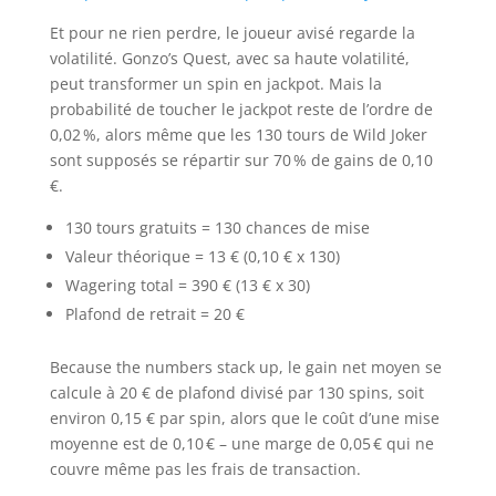
Et pour ne rien perdre, le joueur avisé regarde la
volatilité. Gonzo’s Quest, avec sa haute volatilité,
peut transformer un spin en jackpot. Mais la
probabilité de toucher le jackpot reste de l’ordre de
0,02 %, alors même que les 130 tours de Wild Joker
sont supposés se répartir sur 70 % de gains de 0,10
€.
130 tours gratuits = 130 chances de mise
Valeur théorique = 13 € (0,10 € x 130)
Wagering total = 390 € (13 € x 30)
Plafond de retrait = 20 €
Because the numbers stack up, le gain net moyen se
calcule à 20 € de plafond divisé par 130 spins, soit
environ 0,15 € par spin, alors que le coût d’une mise
moyenne est de 0,10 € – une marge de 0,05 € qui ne
couvre même pas les frais de transaction.