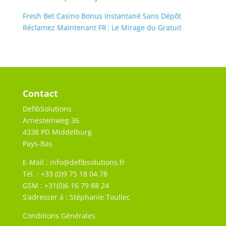
Fresh Bet Casino Bonus Instantané Sans Dépôt
Réclamez Maintenant FR : Le Mirage du Gratuit
Contact
DefibSolutions
Arnesteinweg 36
4338 PD Middelburg
Pays-Bas
E-Mail :
info@defibsolutions.fr
Tél. : +33 (0)9 75 18 04 78
GSM : +31(0)6 16 79 88 24
S’adresser à : Stéphanie Toullec
Conditions Générales