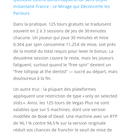
Instantané France : Le Mirage qui Déconcerte les
Parieurs
Dans la pratique, 125 tours gratuits se traduisent
souvent en 2 à 3 sessions de jeu de 30 minutes
chacune. Un joueur qui joue 30 minutes et mise
0,30 € par spin consomme 11,25 € de mise, soit près
de la moitié du total requis pour lever le bonus. La
deuxième session couvre le reste, mais les joueurs
fatiguent, surtout quand le “free spin” devient un
“free lollipop at the dentist” — sucré au départ, mais
douloureux à la fin.
Un autre truc : la plupart des plateformes
appliquent une restriction de type « only on selected
slots ». Ainsi, les 125 tours de Vegas Plus ne sont
valables que sur 5 machines, dont une version
modifiée de Book of Dead. Une machine avec un RTP
de 96,1 % contre 94,5 % sur la version originale
réduit vos chances de franchir le seuil de mise de