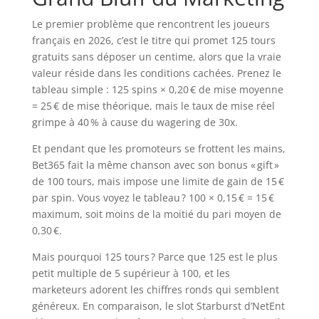
Le premier problème que rencontrent les joueurs
français en 2026, c’est le titre qui promet 125 tours
gratuits sans déposer un centime, alors que la vraie
valeur réside dans les conditions cachées. Prenez le
tableau simple : 125 spins × 0,20 € de mise moyenne
= 25 € de mise théorique, mais le taux de mise réel
grimpe à 40 % à cause du wagering de 30x.
Et pendant que les promoteurs se frottent les mains,
Bet365 fait la même chanson avec son bonus « gift »
de 100 tours, mais impose une limite de gain de 15 €
par spin. Vous voyez le tableau ? 100 × 0,15 € = 15 €
maximum, soit moins de la moitié du pari moyen de
0,30 €.
Mais pourquoi 125 tours ? Parce que 125 est le plus
petit multiple de 5 supérieur à 100, et les
marketeurs adorent les chiffres ronds qui semblent
généreux. En comparaison, le slot Starburst d’NetEnt