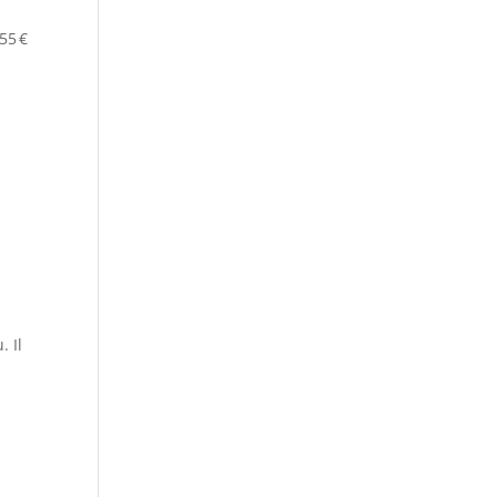
55 €
. Il