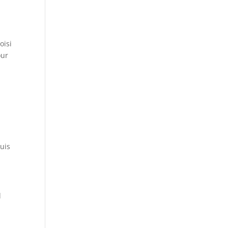
oisi
our
quis
d
n