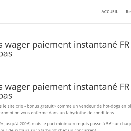
ACCUEIL
Re
s wager paiement instantané FR 
pas
s wager paiement instantané FR 
pas
is le site crie « bonus gratuit » comme un vendeur de hot‑dogs en p
promotion vous enferme dans un labyrinthe de conditions.
% jusqu’à 200 €, mais le pari minimum requis passe à 5 € sur chaq
pour deux tours sur Starburst chez un concurrent.