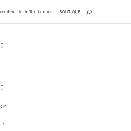
vendeur de defibrillateurs
BOUTIQUE
:
:
lein
ue