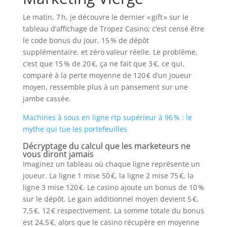
Le matin, 7 h, je découvre le dernier « gift » sur le
tableau d’affichage de Tropez Casino; c’est censé être
le code bonus du jour, 15 % de dépôt
supplémentaire, et zéro valeur réelle. Le problème,
c’est que 15 % de 20 €, ça ne fait que 3 €, ce qui,
comparé à la perte moyenne de 120 € d’un joueur
moyen, ressemble plus à un pansement sur une
jambe cassée.
Machines à sous en ligne rtp supérieur à 96 % : le
mythe qui tue les portefeuilles
Décryptage du calcul que les marketeurs ne
vous diront jamais
Imaginez un tableau où chaque ligne représente un
joueur. La ligne 1 mise 50 €, la ligne 2 mise 75 €, la
ligne 3 mise 120 €. Le casino ajoute un bonus de 10 %
sur le dépôt. Le gain additionnel moyen devient 5 €,
7,5 €, 12 € respectivement. La somme totale du bonus
est 24,5 €, alors que le casino récupère en moyenne