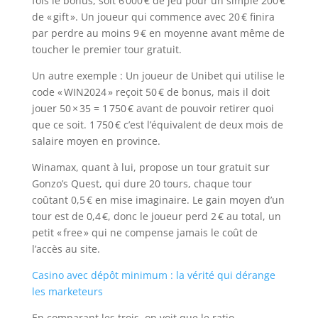
fois le bonus, soit 6 000 € de jeu pour un simple 200 €
de « gift ». Un joueur qui commence avec 20 € finira
par perdre au moins 9 € en moyenne avant même de
toucher le premier tour gratuit.
Un autre exemple : Un joueur de Unibet qui utilise le
code « WIN2024 » reçoit 50 € de bonus, mais il doit
jouer 50 × 35 = 1 750 € avant de pouvoir retirer quoi
que ce soit. 1 750 € c’est l’équivalent de deux mois de
salaire moyen en province.
Winamax, quant à lui, propose un tour gratuit sur
Gonzo’s Quest, qui dure 20 tours, chaque tour
coûtant 0,5 € en mise imaginaire. Le gain moyen d’un
tour est de 0,4 €, donc le joueur perd 2 € au total, un
petit « free » qui ne compense jamais le coût de
l’accès au site.
Casino avec dépôt minimum : la vérité qui dérange
les marketeurs
En comparant les trois, on voit que le ratio