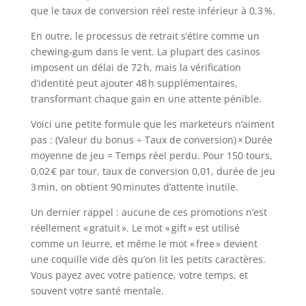
que le taux de conversion réel reste inférieur à 0,3 %.
En outre, le processus de retrait s’étire comme un
chewing‑gum dans le vent. La plupart des casinos
imposent un délai de 72 h, mais la vérification
d’identité peut ajouter 48 h supplémentaires,
transformant chaque gain en une attente pénible.
Voici une petite formule que les marketeurs n’aiment
pas : (Valeur du bonus ÷ Taux de conversion) × Durée
moyenne de jeu = Temps réel perdu. Pour 150 tours,
0,02 € par tour, taux de conversion 0,01, durée de jeu
3 min, on obtient 90 minutes d’attente inutile.
Un dernier rappel : aucune de ces promotions n’est
réellement « gratuit ». Le mot « gift » est utilisé
comme un leurre, et même le mot « free » devient
une coquille vide dès qu’on lit les petits caractères.
Vous payez avec votre patience, votre temps, et
souvent votre santé mentale.