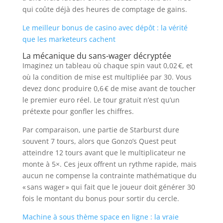
qui coûte déjà des heures de comptage de gains.
Le meilleur bonus de casino avec dépôt : la vérité
que les marketeurs cachent
La mécanique du sans-wager décryptée
Imaginez un tableau où chaque spin vaut 0,02 €, et
où la condition de mise est multipliée par 30. Vous
devez donc produire 0,6 € de mise avant de toucher
le premier euro réel. Le tour gratuit n’est qu’un
prétexte pour gonfler les chiffres.
Par comparaison, une partie de Starburst dure
souvent 7 tours, alors que Gonzo’s Quest peut
atteindre 12 tours avant que le multiplicateur ne
monte à 5×. Ces jeux offrent un rythme rapide, mais
aucun ne compense la contrainte mathématique du
« sans wager » qui fait que le joueur doit générer 30
fois le montant du bonus pour sortir du cercle.
Machine à sous thème space en ligne : la vraie