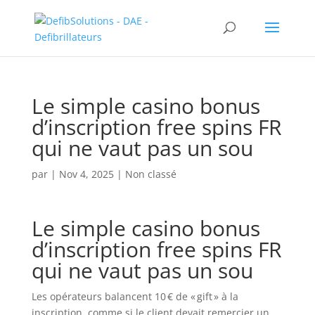
Le simple casino bonus
d’inscription free spins FR
qui ne vaut pas un sou
par
|
Nov 4, 2025
| Non classé
Le simple casino bonus
d’inscription free spins FR
qui ne vaut pas un sou
Les opérateurs balancent 10 € de « gift » à la
inscription, comme si le client devait remercier un