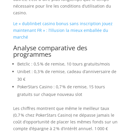
nécessaire pour lire les conditions d’utilisation du
casino.
Le « dublinbet casino bonus sans inscription jouez
maintenant FR » : l’illusion la mieux emballée du
marché
Analyse comparative des
programmes
Betclic : 0,5 % de remise, 10 tours gratuits/mois
Unibet : 0,3 % de remise, cadeau d’anniversaire de
30 €
PokerStars Casino : 0,7 % de remise, 15 tours
gratuits sur chaque nouveau slot
Les chiffres montrent que même le meilleur taux
(0,7 % chez PokerStars Casino) ne dépasse jamais le
coût d’opportunité de placer les mêmes fonds sur un
compte d’épargne à 2 % d’intérêt annuel. 1 000 €