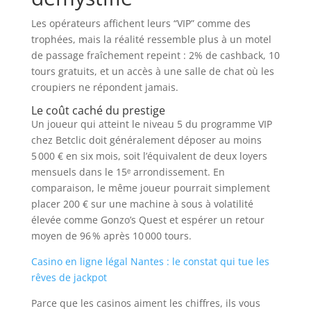
Les opérateurs affichent leurs “VIP” comme des
trophées, mais la réalité ressemble plus à un motel
de passage fraîchement repeint : 2% de cashback, 10
tours gratuits, et un accès à une salle de chat où les
croupiers ne répondent jamais.
Le coût caché du prestige
Un joueur qui atteint le niveau 5 du programme VIP
chez Betclic doit généralement déposer au moins
5 000 € en six mois, soit l’équivalent de deux loyers
mensuels dans le 15ᵉ arrondissement. En
comparaison, le même joueur pourrait simplement
placer 200 € sur une machine à sous à volatilité
élevée comme Gonzo’s Quest et espérer un retour
moyen de 96 % après 10 000 tours.
Casino en ligne légal Nantes : le constat qui tue les
rêves de jackpot
Parce que les casinos aiment les chiffres, ils vous