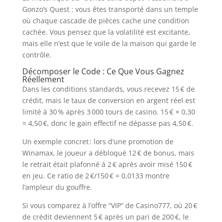
Gonzo’s Quest : vous êtes transporté dans un temple
où chaque cascade de pièces cache une condition
cachée. Vous pensez que la volatilité est excitante,
mais elle n’est que le voile de la maison qui garde le
contrôle.
Décomposer le Code : Ce Que Vous Gagnez
Réellement
Dans les conditions standards, vous recevez 15 € de
crédit, mais le taux de conversion en argent réel est
limité à 30 % après 3 000 tours de casino. 15 € × 0,30
= 4,50 €, donc le gain effectif ne dépasse pas 4,50 €.
Un exemple concret : lors d’une promotion de
Winamax, le joueur a débloqué 12 € de bonus, mais
le retrait était plafonné à 2 € après avoir misé 150 €
en jeu. Ce ratio de 2 €/150 € = 0,0133 montre
l’ampleur du gouffre.
Si vous comparez à l’offre “VIP” de Casino777, où 20 €
de crédit deviennent 5 € après un pari de 200 €, le