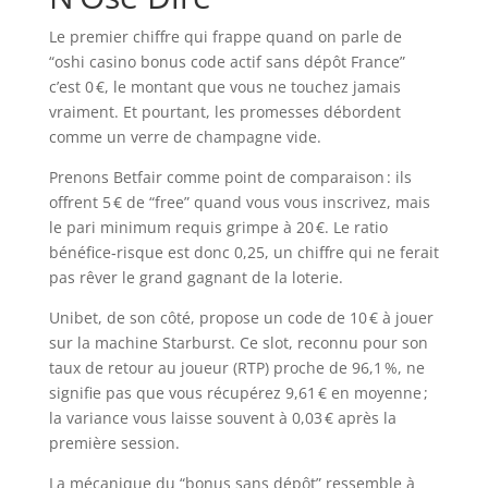
Le premier chiffre qui frappe quand on parle de
“oshi casino bonus code actif sans dépôt France”
c’est 0 €, le montant que vous ne touchez jamais
vraiment. Et pourtant, les promesses débordent
comme un verre de champagne vide.
Prenons Betfair comme point de comparaison : ils
offrent 5 € de “free” quand vous vous inscrivez, mais
le pari minimum requis grimpe à 20 €. Le ratio
bénéfice‑risque est donc 0,25, un chiffre qui ne ferait
pas rêver le grand gagnant de la loterie.
Unibet, de son côté, propose un code de 10 € à jouer
sur la machine Starburst. Ce slot, reconnu pour son
taux de retour au joueur (RTP) proche de 96,1 %, ne
signifie pas que vous récupérez 9,61 € en moyenne ;
la variance vous laisse souvent à 0,03 € après la
première session.
La mécanique du “bonus sans dépôt” ressemble à