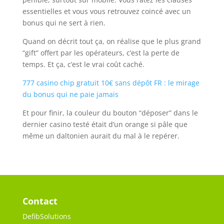
essentielles et vous vous retrouvez coincé avec un
bonus qui ne sert à rien.
Quand on décrit tout ça, on réalise que le plus grand
“gift” offert par les opérateurs, c’est la perte de
temps. Et ça, c’est le vrai coût caché.
777 casino chip gratuit 10€ sans dépôt FR : le mirage
du bonus qui ne paie jamais
Et pour finir, la couleur du bouton “déposer” dans le
dernier casino testé était d’un orange si pâle que
même un daltonien aurait du mal à le repérer.
Contact
DefibSolutions