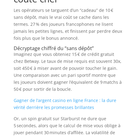
Les opérateurs se targuent d’un “cadeau” de 10 €
sans dépôt, mais le vrai coût se cache dans les
termes. 27 % des joueurs francophones ne lisent
jamais les petites lignes, et finissent par perdre deux
fois plus que le bonus annoncé.
Décryptage chiffré du “sans dépôt”
Imaginez que vous obteniez 15 € de crédit gratuit
chez Betway. Le taux de mise requis est souvent 30x,
soit 450 € à miser avant de pouvoir toucher le gain.
Une comparaison avec un pari sportif montre que
les joueurs doivent gagner l’équivalent de 9 matchs à
50 € pour sortir de la boucle.
Gagner de l’argent casino en ligne France : la dure
vérité derrière les promesses brillantes
Or, un spin gratuit sur Starburst ne dure que
5 secondes, alors que le calcul de mise vous oblige à
jouer pendant 30 minutes d’affilée. La volatilité de