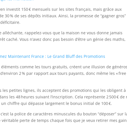
yen investit 150 € mensuels sur les sites français, mais grâce aux
de 30 % de ses dépôts initiaux. Ainsi, la promesse de “gagner gros”
déficitaire.
re alléchante, rappelez-vous que la maison ne vous donne jamais
térêt caché. Vous n’avez donc pas besoin d’être un génie des maths, 
amez Maintenant France : Le Grand Bluff des Promotions
 éléments comme les tours gratuits, créent une illusion de généros
t d’environ 2 % par rapport aux tours payants, donc même les « free
 les petites lignes, ils acceptent des promotions qui les obligent à
ns les 48 heures suivant l’inscription. Cela représente 2 500 € de
n chiffre qui dépasse largement le bonus initial de 100 €.
i, c’est la police de caractères minuscules du bouton “déposer” sur l
une véritable perte de temps chaque fois que je veux retirer mes gain