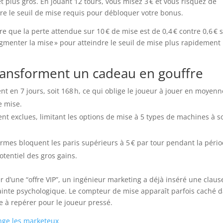
et plus gros. En jouant 12 tours, vous misez 3 € et vous risquez de
dre le seuil de mise requis pour débloquer votre bonus.
e que la perte attendue sur 10 € de mise est de 0,4 € contre 0,6 € s
augmenter la mise » pour atteindre le seuil de mise plus rapidement
transforment un cadeau en gouffre
ent en 7 jours, soit 168 h, ce qui oblige le joueur à jouer en moyenn
e mise.
vent exclues, limitant les options de mise à 5 types de machines à s
rmes bloquent les paris supérieurs à 5 € par tour pendant la péri
tentiel des gros gains.
 d’une “offre VIP”, un ingénieur marketing a déjà inséré une claus
ainte psychologique. Le compteur de mise apparaît parfois caché 
ile à repérer pour le joueur pressé.
ange les marketeux