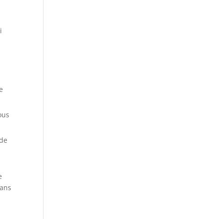
i
e
ous
ode
e
dans