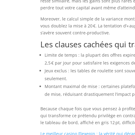
reste similaire, mais les gains sont plus rares 
perdre tout votre capital avant même d’attein
Moreover, le calcul simple de la variance montr
vous doublez la mise à 20 €. La tentation d’« 
s’avère souvent contre‑productive.
Les clauses cachées qui 
Limite de temps : la plupart des offres expir
2,5 € par jour pour satisfaire les exigences d
Jeux exclus : les tables de roulette sont sou
seulement.
Montant maximal de mise : certaines platefo
de mise, réduisant drastiquement l’impact po
Because chaque fois que vous pensez à profiter
qui transforme ce prétendu privilège en contr
le tableau de bord, affiché en gris 12 pt, diffic
Le meilleur casino Flexepin : la vérité qui dér