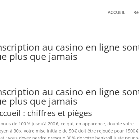
ACCUEIL
Re
nscription au casino en ligne son
e plus que jamais
nscription au casino en ligne son
e plus que jamais
ueil : chiffres et pièges
bonus de 100 % jusqu’à 200 €, ce qui, en apparence, double votre
yen à 30 x, votre mise initiale de 50 € doit être rejouée pour 1500 €
tat : vous devez perdre presque 30 % de votre bankroll juste pour s