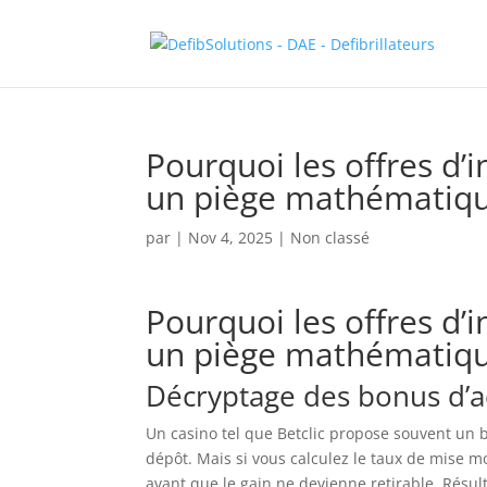
Pourquoi les offres d’i
un piège mathématiqu
par
|
Nov 4, 2025
| Non classé
Pourquoi les offres d’i
un piège mathématiqu
Décryptage des bonus d’acc
Un casino tel que Betclic propose souvent un 
dépôt. Mais si vous calculez le taux de mise mo
avant que le gain ne devienne retirable. Résul