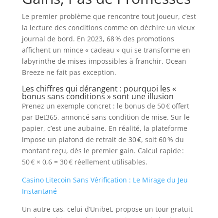
Le premier problème que rencontre tout joueur, c’est
la lecture des conditions comme on déchire un vieux
journal de bord. En 2023, 68 % des promotions
affichent un mince « cadeau » qui se transforme en
labyrinthe de mises impossibles à franchir. Ocean
Breeze ne fait pas exception.
Les chiffres qui dérangent : pourquoi les «
bonus sans conditions » sont une illusion
Prenez un exemple concret : le bonus de 50 € offert
par Bet365, annoncé sans condition de mise. Sur le
papier, c’est une aubaine. En réalité, la plateforme
impose un plafond de retrait de 30 €, soit 60 % du
montant reçu, dès le premier gain. Calcul rapide :
50 € × 0,6 = 30 € réellement utilisables.
Casino Litecoin Sans Vérification : Le Mirage du Jeu
Instantané
Un autre cas, celui d’Unibet, propose un tour gratuit