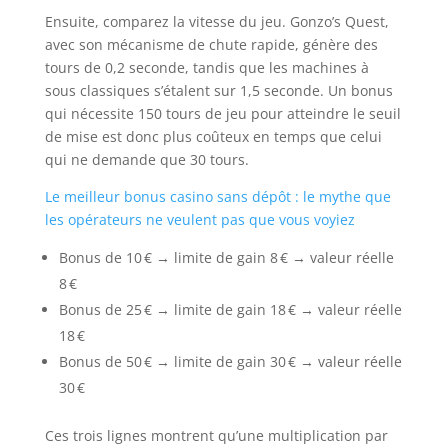
Ensuite, comparez la vitesse du jeu. Gonzo’s Quest,
avec son mécanisme de chute rapide, génère des
tours de 0,2 seconde, tandis que les machines à
sous classiques s’étalent sur 1,5 seconde. Un bonus
qui nécessite 150 tours de jeu pour atteindre le seuil
de mise est donc plus coûteux en temps que celui
qui ne demande que 30 tours.
Le meilleur bonus casino sans dépôt : le mythe que
les opérateurs ne veulent pas que vous voyiez
Bonus de 10 € → limite de gain 8 € → valeur réelle
8 €
Bonus de 25 € → limite de gain 18 € → valeur réelle
18 €
Bonus de 50 € → limite de gain 30 € → valeur réelle
30 €
Ces trois lignes montrent qu’une multiplication par