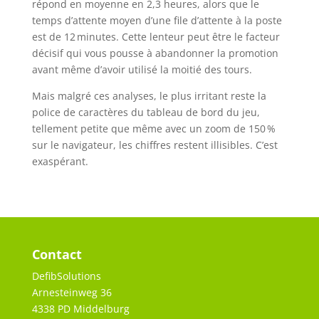
répond en moyenne en 2,3 heures, alors que le
temps d’attente moyen d’une file d’attente à la poste
est de 12 minutes. Cette lenteur peut être le facteur
décisif qui vous pousse à abandonner la promotion
avant même d’avoir utilisé la moitié des tours.
Mais malgré ces analyses, le plus irritant reste la
police de caractères du tableau de bord du jeu,
tellement petite que même avec un zoom de 150 %
sur le navigateur, les chiffres restent illisibles. C’est
exaspérant.
Contact
DefibSolutions
Arnesteinweg 36
4338 PD Middelburg