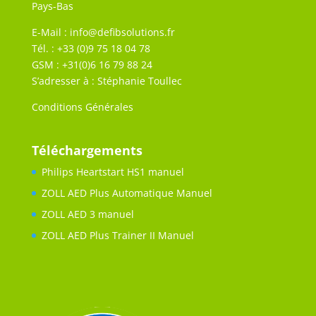
Pays-Bas
E-Mail :
info@defibsolutions.fr
Tél. : +33 (0)9 75 18 04 78
GSM : +31(0)6 16 79 88 24
S’adresser à : Stéphanie Toullec
Conditions Générales
Téléchargements
Philips Heartstart HS1 manuel
ZOLL AED Plus Automatique Manuel
ZOLL AED 3 manuel
ZOLL AED Plus Trainer II Manuel