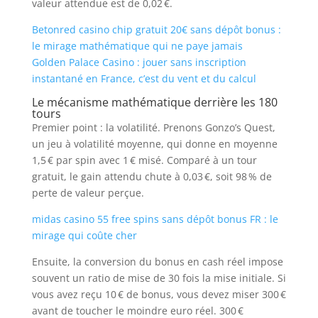
valeur attendue est de 0,02 €.
Betonred casino chip gratuit 20€ sans dépôt bonus :
le mirage mathématique qui ne paye jamais
Golden Palace Casino : jouer sans inscription
instantané en France, c’est du vent et du calcul
Le mécanisme mathématique derrière les 180
tours
Premier point : la volatilité. Prenons Gonzo’s Quest,
un jeu à volatilité moyenne, qui donne en moyenne
1,5 € par spin avec 1 € misé. Comparé à un tour
gratuit, le gain attendu chute à 0,03 €, soit 98 % de
perte de valeur perçue.
midas casino 55 free spins sans dépôt bonus FR : le
mirage qui coûte cher
Ensuite, la conversion du bonus en cash réel impose
souvent un ratio de mise de 30 fois la mise initiale. Si
vous avez reçu 10 € de bonus, vous devez miser 300 €
avant de toucher le moindre euro réel. 300 €