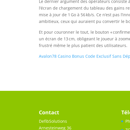
Le dernier argument des opérateurs consiste à 
l’écran de chargement du tableau des gains r
mise à jour de 1 Go à 56 kb/s. Ce n’est pas l’in
ambitieux, ceux qui auraient pu convertir le bon
Et pour couronner le tout, le bouton « confirmer
un écran de 13 cm, obligeant le joueur à zoomer
frustré même le plus patient des utilisateurs.
Avalon78 Casino Bonus Code Exclusif Sans Dép
Contact
Té
DefibSolutions
Ph
Arnesteinweg 36
ZO