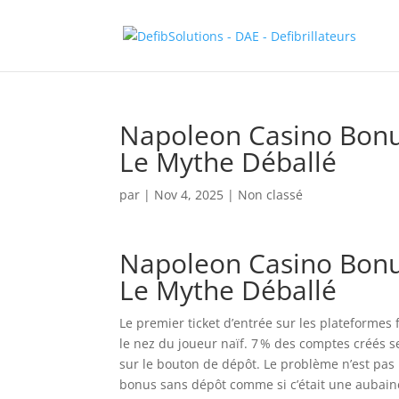
Napoleon Casino Bonus 
Le Mythe Déballé
par
|
Nov 4, 2025
| Non classé
Napoleon Casino Bonus 
Le Mythe Déballé
Le premier ticket d’entrée sur les plateformes 
le nez du joueur naïf. 7 % des comptes créés s
sur le bouton de dépôt. Le problème n’est pas l
bonus sans dépôt comme si c’était une aubaine