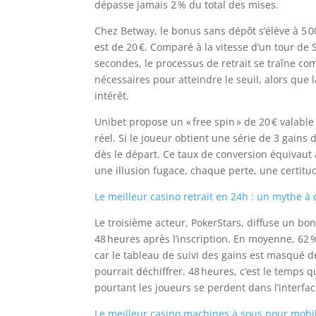
dépasse jamais 2 % du total des mises.
Chez Betway, le bonus sans dépôt s’élève à 5 0
est de 20 €. Comparé à la vitesse d’un tour de
secondes, le processus de retrait se traîne com
nécessaires pour atteindre le seuil, alors que 
intérêt.
Unibet propose un « free spin » de 20 € valabl
réel. Si le joueur obtient une série de 3 gains 
dès le départ. Ce taux de conversion équivaut 
une illusion fugace, chaque perte, une certit
Le meilleur casino retrait en 24h : un mythe à
Le troisième acteur, PokerStars, diffuse un bon
48 heures après l’inscription. En moyenne, 62 
car le tableau de suivi des gains est masqué
pourrait déchiffrer. 48 heures, c’est le temps q
pourtant les joueurs se perdent dans l’interfac
Le meilleur casino machines à sous pour mobile