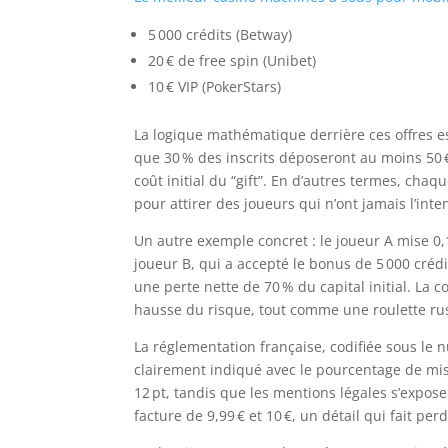
5 000 crédits (Betway)
20 € de free spin (Unibet)
10 € VIP (PokerStars)
La logique mathématique derrière ces offres es
que 30 % des inscrits déposeront au moins 50 €
coût initial du “gift”. En d’autres termes, cha
pour attirer des joueurs qui n’ont jamais l’in
Un autre exemple concret : le joueur A mise 0,
joueur B, qui a accepté le bonus de 5 000 crédi
une perte nette de 70 % du capital initial. L
hausse du risque, tout comme une roulette rus
La réglementation française, codifiée sous le
clairement indiqué avec le pourcentage de mise 
12 pt, tandis que les mentions légales s’expose
facture de 9,99 € et 10 €, un détail qui fait per