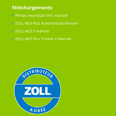
Téléchargements
Philips Heartstart HS1 manuel
ZOLL AED Plus Automatique Manuel
ZOLL AED 3 manuel
ZOLL AED Plus Trainer II Manuel