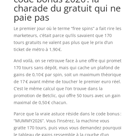
charade du gratuit qui ne
paie pas
Le premier jour où le terme “free spins” a fait rire les
marketeurs, c’était parce qu’ils savaient que 170
tours gratuits ne valent pas plus que le prix d’un
ticket de métro à 1,90 €.
And voilà, on se retrouve face à une offre qui promet
170 tours sans dépôt, mais qui cache un plafond de
gains de 0,10 € par spin, soit un maximum théorique
de 17 € avant même de toucher le premier euro réel.
C’est le même calcul que l’on trouve dans la
promotion de Betclic, qui offre 50 tours avec un gain
maximal de 0,50 € chacun.
Parce que la vraie astuce réside dans le code bonus :
“MUMMY2026”. Vous l’insérez, la machine vous
gratte 170 tours, puis vous vous demandez pourquoi
le tableau de gains ressemble à la courbe d’un