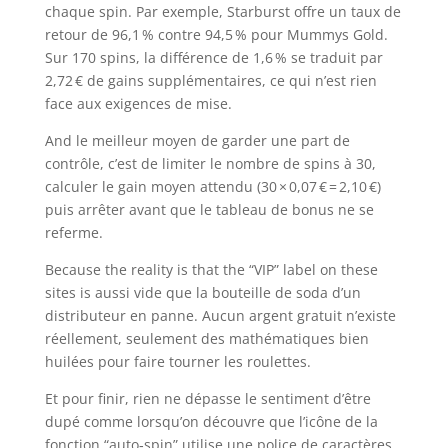
chaque spin. Par exemple, Starburst offre un taux de
retour de 96,1 % contre 94,5 % pour Mummys Gold.
Sur 170 spins, la différence de 1,6 % se traduit par
2,72 € de gains supplémentaires, ce qui n’est rien
face aux exigences de mise.
And le meilleur moyen de garder une part de
contrôle, c’est de limiter le nombre de spins à 30,
calculer le gain moyen attendu (30 × 0,07 € = 2,10 €)
puis arrêter avant que le tableau de bonus ne se
referme.
Because the reality is that the “VIP” label on these
sites is aussi vide que la bouteille de soda d’un
distributeur en panne. Aucun argent gratuit n’existe
réellement, seulement des mathématiques bien
huilées pour faire tourner les roulettes.
Et pour finir, rien ne dépasse le sentiment d’être
dupé comme lorsqu’on découvre que l’icône de la
fonction “auto‑spin” utilise une police de caractères