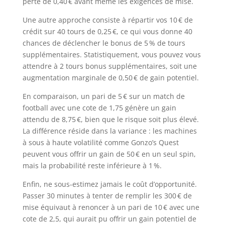
perte de 0,40 € avant même les exigences de mise.
Une autre approche consiste à répartir vos 10 € de
crédit sur 40 tours de 0,25 €, ce qui vous donne 40
chances de déclencher le bonus de 5 % de tours
supplémentaires. Statistiquement, vous pouvez vous
attendre à 2 tours bonus supplémentaires, soit une
augmentation marginale de 0,50 € de gain potentiel.
En comparaison, un pari de 5 € sur un match de
football avec une cote de 1,75 génère un gain
attendu de 8,75 €, bien que le risque soit plus élevé.
La différence réside dans la variance : les machines
à sous à haute volatilité comme Gonzo’s Quest
peuvent vous offrir un gain de 50 € en un seul spin,
mais la probabilité reste inférieure à 1 %.
Enfin, ne sous-estimez jamais le coût d’opportunité.
Passer 30 minutes à tenter de remplir les 300 € de
mise équivaut à renoncer à un pari de 10 € avec une
cote de 2,5, qui aurait pu offrir un gain potentiel de