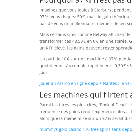
Imaginez que vous jouiez à Starburst pendant 2
97 %. Vous risquez 50 €, mais le gain théoriqu
pas de vous un millionnaire, même si le jeu sci
Mais certains sites comme Betway affichent l
transformer ces 48,50 € en 0 € en une soirée. 
un RTP élevé, les gains peuvent rester sporadi
Un pari de 10 € sur une machine à 97 % penda
quotidienne s’accumule rapidement : 0,30 € × 3
jour.
Jouer au casino en ligne depuis Nantes : la vér
Les machines qui flirtent 
Parmi les titres les plus cités, “Book of Dead
fréquence des gains rend l’expérience plus… di
alors que la même mise sur un 97 % serait dis
mummys gold casino 170 free spins sans dépôt