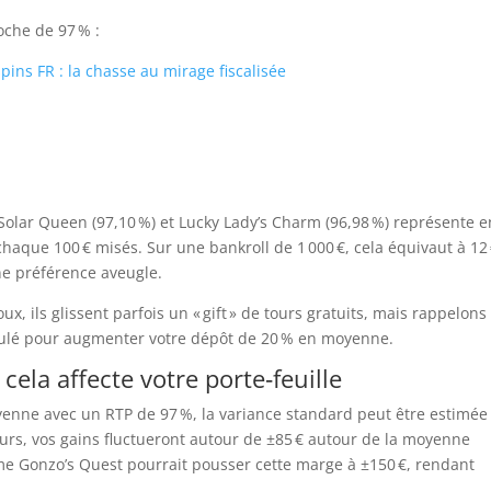
oche de 97 % :
ins FR : la chasse au mirage fiscalisée
 Solar Queen (97,10 %) et Lucky Lady’s Charm (96,98 %) représente e
aque 100 € misés. Sur une bankroll de 1 000 €, cela équivaut à 12
une préférence aveugle.
x, ils glissent parfois un « gift » de tours gratuits, mais rappelon
calculé pour augmenter votre dépôt de 20 % en moyenne.
ela affecte votre porte‑feuille
oyenne avec un RTP de 97 %, la variance standard peut être estimée
tours, vos gains fluctueront autour de ±85 € autour de la moyenne
me Gonzo’s Quest pourrait pousser cette marge à ±150 €, rendant