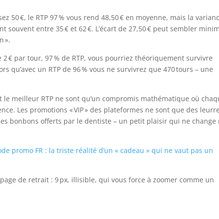
sez 50 €, le RTP 97 % vous rend 48,50 € en moyenne, mais la varian
ent souvent entre 35 € et 62 €. L’écart de 27,50 € peut sembler mini
n ».
e 2 € par tour, 97 % de RTP, vous pourriez théoriquement survivre
alors qu’avec un RTP de 96 % vous ne survivrez que 470 tours – une
nt le meilleur RTP ne sont qu’un compromis mathématique où cha
ence. Les promotions « VIP » des plateformes ne sont que des leurre
des bonbons offerts par le dentiste – un petit plaisir qui ne change 
de promo FR : la triste réalité d’un « cadeau » qui ne vaut pas un
la page de retrait : 9 px, illisible, qui vous force à zoomer comme un