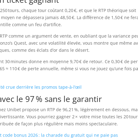
50 tours, chaque tour coûtant 0,20 €, et que le RTP théorique soit
e moyen ne dépassera jamais 48,50 €. La différence de 1,50 € ne fer
ntille comme un feu d’artifice.
e RTP comme un argument de vente, en oubliant que la variance pe
Gonzo’s Quest, avec une volatilité élevée, vous montre que même a
ques, comme des éclats d’or dans le désert.
nt 30 minutes donne en moyenne 9,70 € de retour. Ce 0,30 € de per
65 ≈ 110 € de perte annuelle, même si vous ne jouez qu’une fois p
ité crue derrière les promos tape-à-l’œil
avec le 97 % sans le garantir
” chez Unibet propose un RTP de 96,21 %, légèrement en dessous, mai
vertissante. Vous pourriez gagner 2 × votre mise toutes les 20 tour
tribuée de façon plus régulière mais moins spectaculaire.
 code bonus 2026 : la charade du gratuit qui ne paie pas