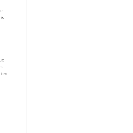
ce
me,
que
s,
rien