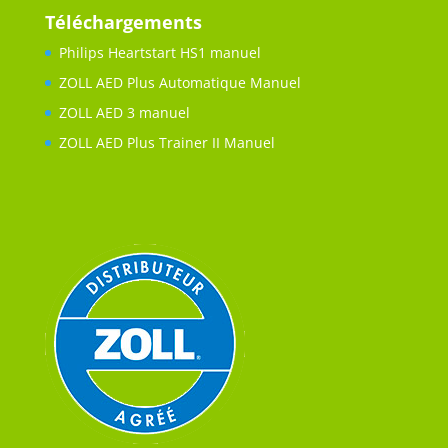
Téléchargements
Philips Heartstart HS1 manuel
ZOLL AED Plus Automatique Manuel
ZOLL AED 3 manuel
ZOLL AED Plus Trainer II Manuel