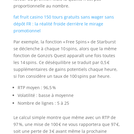
proportionnelle au nombre.
fat fruit casino 150 tours gratuits sans wager sans
dépôt FR : la réalité froide derrière le mirage
promotionnel
Par exemple, la fonction « Free Spins » de Starburst
se déclenche à chaque 10 spins, alors que la même
fonction de Gonzo’s Quest apparaît une fois toutes
les 14 spins. Ce déséquilibre se traduit par 0,5 €
supplémentaires de gains potentiels chaque heure,
si l’on considère un taux de 100 spins par heure.
RTP moyen : 96,5 %
Volatilité : basse à moyenne
Nombre de lignes : 5 à 25
Le calcul simple montre que même avec un RTP de
97 %, une mise de 100 € ne vous rapportera que 97 €,
soit une perte de 3 € avant même la prochaine