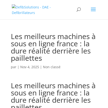
Les meilleurs machines à
sous en ligne france : la
dure réalité derrière les
paillettes
par
|
Nov 4, 2025
| Non classé
Les meilleurs machines à
sous en ligne france : la
dure réalité derrière les
paillettes