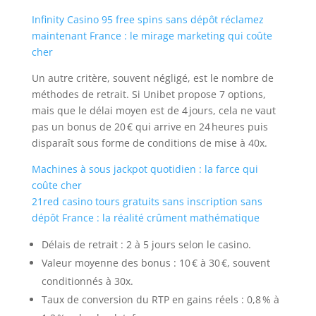
Infinity Casino 95 free spins sans dépôt réclamez
maintenant France : le mirage marketing qui coûte
cher
Un autre critère, souvent négligé, est le nombre de
méthodes de retrait. Si Unibet propose 7 options,
mais que le délai moyen est de 4 jours, cela ne vaut
pas un bonus de 20 € qui arrive en 24 heures puis
disparaît sous forme de conditions de mise à 40x.
Machines à sous jackpot quotidien : la farce qui
coûte cher
21red casino tours gratuits sans inscription sans
dépôt France : la réalité crûment mathématique
Délais de retrait : 2 à 5 jours selon le casino.
Valeur moyenne des bonus : 10 € à 30 €, souvent
conditionnés à 30x.
Taux de conversion du RTP en gains réels : 0,8 % à