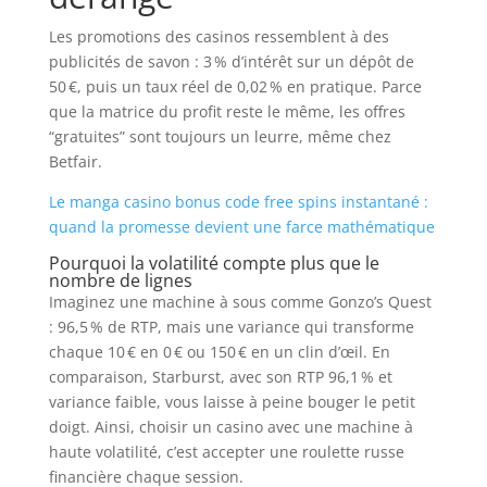
Les promotions des casinos ressemblent à des
publicités de savon : 3 % d’intérêt sur un dépôt de
50 €, puis un taux réel de 0,02 % en pratique. Parce
que la matrice du profit reste le même, les offres
“gratuites” sont toujours un leurre, même chez
Betfair.
Le manga casino bonus code free spins instantané :
quand la promesse devient une farce mathématique
Pourquoi la volatilité compte plus que le
nombre de lignes
Imaginez une machine à sous comme Gonzo’s Quest
: 96,5 % de RTP, mais une variance qui transforme
chaque 10 € en 0 € ou 150 € en un clin d’œil. En
comparaison, Starburst, avec son RTP 96,1 % et
variance faible, vous laisse à peine bouger le petit
doigt. Ainsi, choisir un casino avec une machine à
haute volatilité, c’est accepter une roulette russe
financière chaque session.