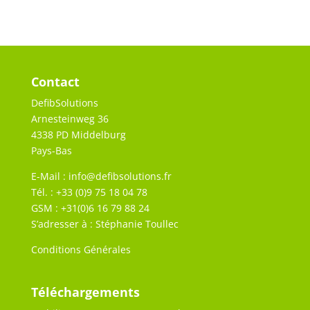
Contact
DefibSolutions
Arnesteinweg 36
4338 PD Middelburg
Pays-Bas
E-Mail :
info@defibsolutions.fr
Tél. : +33 (0)9 75 18 04 78
GSM : +31(0)6 16 79 88 24
S’adresser à : Stéphanie Toullec
Conditions Générales
Téléchargements