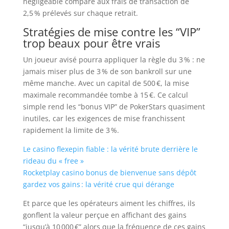
négligeable comparé aux frais de transaction de
2,5 % prélevés sur chaque retrait.
Stratégies de mise contre les “VIP”
trop beaux pour être vrais
Un joueur avisé pourra appliquer la règle du 3 % : ne
jamais miser plus de 3 % de son bankroll sur une
même manche. Avec un capital de 500 €, la mise
maximale recommandée tombe à 15 €. Ce calcul
simple rend les “bonus VIP” de PokerStars quasiment
inutiles, car les exigences de mise franchissent
rapidement la limite de 3 %.
Le casino flexepin fiable : la vérité brute derrière le
rideau du « free »
Rocketplay casino bonus de bienvenue sans dépôt
gardez vos gains : la vérité crue qui dérange
Et parce que les opérateurs aiment les chiffres, ils
gonflent la valeur perçue en affichant des gains
“jusqu’à 10 000 €” alors que la fréquence de ces gains