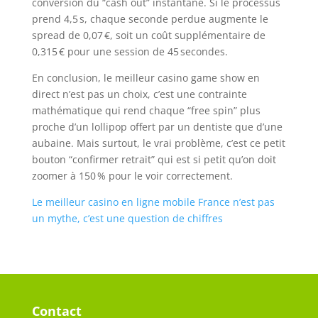
conversion du “cash out” instantané. Si le processus
prend 4,5 s, chaque seconde perdue augmente le
spread de 0,07 €, soit un coût supplémentaire de
0,315 € pour une session de 45 secondes.
En conclusion, le meilleur casino game show en
direct n’est pas un choix, c’est une contrainte
mathématique qui rend chaque “free spin” plus
proche d’un lollipop offert par un dentiste que d’une
aubaine. Mais surtout, le vrai problème, c’est ce petit
bouton “confirmer retrait” qui est si petit qu’on doit
zoomer à 150 % pour le voir correctement.
Le meilleur casino en ligne mobile France n’est pas
un mythe, c’est une question de chiffres
Contact