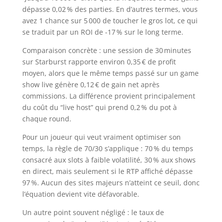
dépasse 0,02 % des parties. En d’autres termes, vous
avez 1 chance sur 5 000 de toucher le gros lot, ce qui
se traduit par un ROI de -17 % sur le long terme.
Comparaison concrète : une session de 30 minutes
sur Starburst rapporte environ 0,35 € de profit
moyen, alors que le même temps passé sur un game
show live génère 0,12 € de gain net après
commissions. La différence provient principalement
du coût du “live host” qui prend 0,2 % du pot à
chaque round.
Pour un joueur qui veut vraiment optimiser son
temps, la règle de 70/30 s’applique : 70 % du temps
consacré aux slots à faible volatilité, 30 % aux shows
en direct, mais seulement si le RTP affiché dépasse
97 %. Aucun des sites majeurs n’atteint ce seuil, donc
l’équation devient vite défavorable.
Un autre point souvent négligé : le taux de