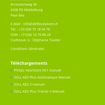
Arnesteinweg 36
4338 PD Middelburg
Pays-Bas
E-Mail :
info@defibsolutions.fr
Tél. : +33 (0)9 75 18 04 78
GSM : +31(0)6 16 79 88 24
S’adresser à : Stéphanie Toullec
Conditions Générales
Téléchargements
Philips Heartstart HS1 manuel
ZOLL AED Plus Automatique Manuel
ZOLL AED 3 manuel
ZOLL AED Plus Trainer II Manuel