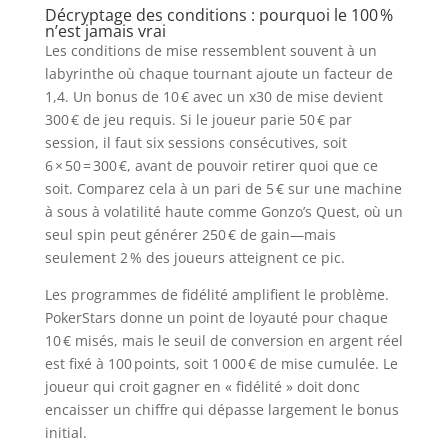
Décryptage des conditions : pourquoi le 100 %
n’est jamais vrai
Les conditions de mise ressemblent souvent à un
labyrinthe où chaque tournant ajoute un facteur de
1,4. Un bonus de 10 € avec un x30 de mise devient
300 € de jeu requis. Si le joueur parie 50 € par
session, il faut six sessions consécutives, soit
6 × 50 = 300 €, avant de pouvoir retirer quoi que ce
soit. Comparez cela à un pari de 5 € sur une machine
à sous à volatilité haute comme Gonzo’s Quest, où un
seul spin peut générer 250 € de gain—mais
seulement 2 % des joueurs atteignent ce pic.
Les programmes de fidélité amplifient le problème.
PokerStars donne un point de loyauté pour chaque
10 € misés, mais le seuil de conversion en argent réel
est fixé à 100 points, soit 1 000 € de mise cumulée. Le
joueur qui croit gagner en « fidélité » doit donc
encaisser un chiffre qui dépasse largement le bonus
initial.