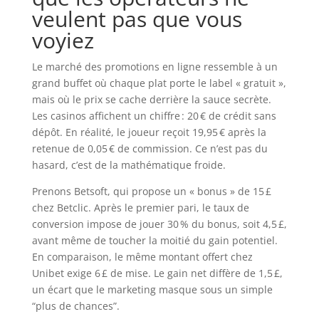
veulent pas que vous
voyiez
Le marché des promotions en ligne ressemble à un
grand buffet où chaque plat porte le label « gratuit »,
mais où le prix se cache derrière la sauce secrète.
Les casinos affichent un chiffre : 20 € de crédit sans
dépôt. En réalité, le joueur reçoit 19,95 € après la
retenue de 0,05 € de commission. Ce n’est pas du
hasard, c’est de la mathématique froide.
Prenons Betsoft, qui propose un « bonus » de 15 £
chez Betclic. Après le premier pari, le taux de
conversion impose de jouer 30 % du bonus, soit 4,5 £,
avant même de toucher la moitié du gain potentiel.
En comparaison, le même montant offert chez
Unibet exige 6 £ de mise. Le gain net diffère de 1,5 £,
un écart que le marketing masque sous un simple
“plus de chances”.