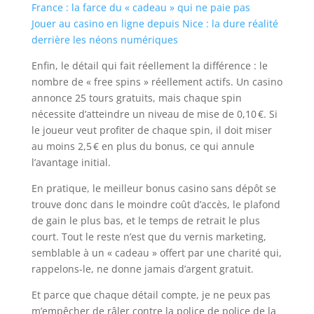
France : la farce du « cadeau » qui ne paie pas
Jouer au casino en ligne depuis Nice : la dure réalité
derrière les néons numériques
Enfin, le détail qui fait réellement la différence : le
nombre de « free spins » réellement actifs. Un casino
annonce 25 tours gratuits, mais chaque spin
nécessite d’atteindre un niveau de mise de 0,10 €. Si
le joueur veut profiter de chaque spin, il doit miser
au moins 2,5 € en plus du bonus, ce qui annule
l’avantage initial.
En pratique, le meilleur bonus casino sans dépôt se
trouve donc dans le moindre coût d’accès, le plafond
de gain le plus bas, et le temps de retrait le plus
court. Tout le reste n’est que du vernis marketing,
semblable à un « cadeau » offert par une charité qui,
rappelons-le, ne donne jamais d’argent gratuit.
Et parce que chaque détail compte, je ne peux pas
m’empêcher de râler contre la police de police de la