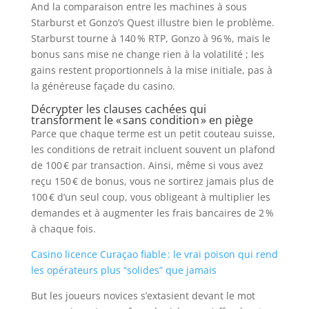
And la comparaison entre les machines à sous
Starburst et Gonzo’s Quest illustre bien le problème.
Starburst tourne à 140 % RTP, Gonzo à 96 %, mais le
bonus sans mise ne change rien à la volatilité ; les
gains restent proportionnels à la mise initiale, pas à
la généreuse façade du casino.
Décrypter les clauses cachées qui
transforment le « sans condition » en piège
Parce que chaque terme est un petit couteau suisse,
les conditions de retrait incluent souvent un plafond
de 100 € par transaction. Ainsi, même si vous avez
reçu 150 € de bonus, vous ne sortirez jamais plus de
100 € d’un seul coup, vous obligeant à multiplier les
demandes et à augmenter les frais bancaires de 2 %
à chaque fois.
Casino licence Curaçao fiable : le vrai poison qui rend
les opérateurs plus “solides” que jamais
But les joueurs novices s’extasient devant le mot