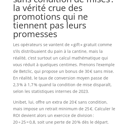
la vérité crue des
promotions qui ne
tiennent pas leurs
promesses
Les opérateurs se vantent de « gift » gratuit comme
s’ils distribuaient du pain à la cantine, mais la
réalité, c’est surtout un calcul mathématique qui
vous réduit à quelques centimes. Prenons l’exemple
de Betclic, qui propose un bonus de 30 € sans mise.
En réalité, le taux de conversion moyen passe de
2,3 % à 1,7 % quand la condition de mise disparaît,
selon les statistiques internes de 2023.
Unibet, lui, offre un extra de 20 € sans condition,
mais impose un retrait minimum de 25 €. Calculer le
ROI devient alors un exercice de division :
20 ÷ 25 = 0,8, soit une perte de 20 % dès le départ.