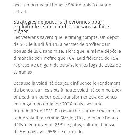
avec un bonus qui impose 5 % de frais à chaque
retrait.
Stratégies de joueurs chevronnés pour
exploiter le « sans condition » sans se faire
piéger
Les vétérans savent que le timing compte. Un dépôt
de 50 € le lundi à 13 h30 permet de profiter d’un
bonus de 25 € sans mise, alors que le même dépôt le
dimanche soir n’offre que 10 €. La différence de 15 €
représente un gain de 30 % selon les logs de 2022 de
Winamax.
Because la volatilité des jeux influence le rendement
du bonus. Sur les slots à haute volatilité comme Book
of Dead, un joueur peut transformer 20 € de bonus
en un gain potentiel de 200 € mais avec une
probabilité de 15 %. En revanche, sur une machine à
faible volatilité comme Sizzling Hot, le même bonus
délivre en moyenne 25 € de gains, soit une hausse
de 5 € mais avec 95 % de certitude.