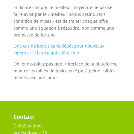
En fin de compte, le meilleur moyen de ne pas se
faire avoir par le « meilleur bonus casino sans
condition de mises » est de traiter chaque offre
comme une équation à résoudre, non comme une
promesse de fortune.
One casino bonus sans dépôt pour nouveaux
joueurs : le leurre qui coûte cher
Oh, et n’oubliez pas que l’interface de la plateforme
montre les tailles de police en 9 px, à peine lisibles
même avec une loupe.
Contact
DefibSolutions
Arnesteinweg 36