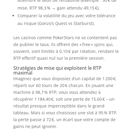
atteindre le seuil de rentabilité (exemple : 50 € de
mise, RTP 98,3 % → gain attendu 49,15 €).
Comparer la volatilité du jeu avec votre tolérance
au risque (Gonzo’s Quest vs Starburst).
Les casinos comme PokerStars ne se contentent pas
de publier le taux, ils offrent des « free » spins qui,
souvent, sont limités à 0,10 € par rotation, rendant le
RTP effectif quasi nul sur la première session.
Stratégies de mise qui exploitent le RTP
maximal
Imaginez que vous disposiez d’un capital de 1 200 €,
réparti sur 60 tours de 20 € chacun. En jouant une
machine à 98,7 % RTP, vous vous attendez à
récupérer 1 184,40 €, soit une perte de 15,60 € – un
résultat presque imperceptible dans le grand
tableau. Mais si vous choisissez une slot à 95 % RTP,
la perte passe à 72 €, un écart que votre compte de
gains ne peut ignorer.