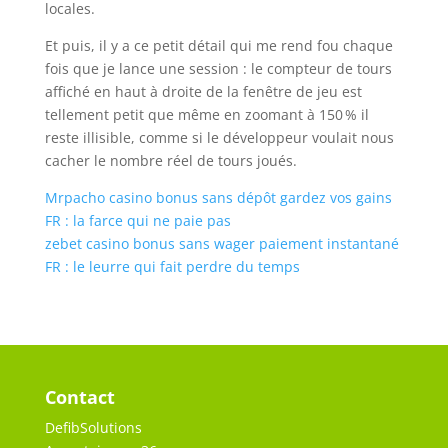
locales.
Et puis, il y a ce petit détail qui me rend fou chaque
fois que je lance une session : le compteur de tours
affiché en haut à droite de la fenêtre de jeu est
tellement petit que même en zoomant à 150 % il
reste illisible, comme si le développeur voulait nous
cacher le nombre réel de tours joués.
Mrpacho casino bonus sans dépôt gardez vos gains
FR : la farce qui ne paie pas
zebet casino bonus sans wager paiement instantané
FR : le leurre qui fait perdre du temps
Contact
DefibSolutions