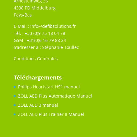
Arnesteinweg 36
4338 PD Middelburg
Pays-Bas
E-Mail :
info@defibsolutions.fr
Tél. : +33 (0)9 75 18 04 78
GSM : +31(0)6 16 79 88 24
S’adresser à : Stéphanie Toullec
Conditions Générales
Téléchargements
Philips Heartstart HS1 manuel
ZOLL AED Plus Automatique Manuel
ZOLL AED 3 manuel
ZOLL AED Plus Trainer II Manuel