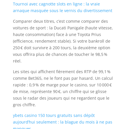
Tournoi avec cagnotte slots en ligne : la vraie
arnaque masquée sous le vernis du divertissement
Comparer deux titres, c’est comme comparer des
voitures de sport : la Ducati Panigale (haute vitesse,
haute consommation) face à une Toyota Prius
(efficience, rendement stable). Si votre bankroll de
250 € doit survivre à 200 tours, la deuxième option
vous offrira plus de chances de toucher le 98,5 %
réel.
Les sites qui affichent fièrement des RTP de 99,1 %
comme Bet365, ne le font pas par hasard. Un calcul
rapide : 0,9 % de marge pour le casino, sur 10 000 €
de mise, représente 90 €, un chiffre qui se glisse
sous le radar des joueurs qui ne regardent que le
gros chiffre.
ybets casino 150 tours gratuits sans dépôt
aujourd’hui seulement : la blague du mois à ne pas
manquer