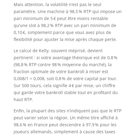
Mais attention, la volatilité n’est pas le seul
paramètre. Une machine à 98,5 % RTP qui impose un
pari minimum de 5 € peut être moins rentable
qu’une slot à 98,2 % RTP avec un pari minimum de
0,10 €, simplement parce que vous avez plus de
flexibilité pour ajuster la mise après chaque perte.
Le calcul de Kelly, souvent méprisé, devient
pertinent : si votre avantage théorique est de 0,8 %
(98,8 % RTP contre 98 % moyenne du marché), la
fraction optimale de votre bankroll à miser est
0,008/1 = 0,008, soit 0,8 % de votre capital par tour.
Sur 500 tours, cela signifie 4 € par mise, un chiffre
qui garde votre bankroll stable tout en profitant du
haut RTP.
Enfin, la plupart des sites n’indiquent pas que le RTP
peut varier selon la région. Un même titre affiché à
98,6 % en France peut descendre à 97,9 % pour les
joueurs allemands, simplement à cause des taxes