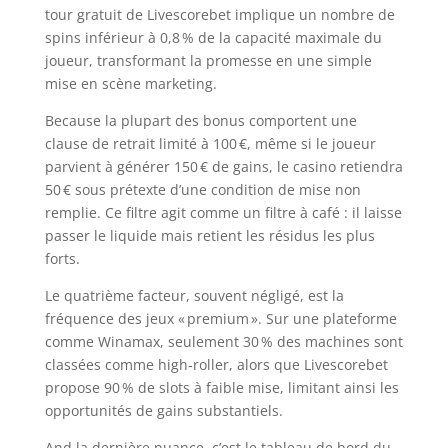
tour gratuit de Livescorebet implique un nombre de
spins inférieur à 0,8 % de la capacité maximale du
joueur, transformant la promesse en une simple
mise en scène marketing.
Because la plupart des bonus comportent une
clause de retrait limité à 100 €, même si le joueur
parvient à générer 150 € de gains, le casino retiendra
50 € sous prétexte d’une condition de mise non
remplie. Ce filtre agit comme un filtre à café : il laisse
passer le liquide mais retient les résidus les plus
forts.
Le quatrième facteur, souvent négligé, est la
fréquence des jeux « premium ». Sur une plateforme
comme Winamax, seulement 30 % des machines sont
classées comme high‑roller, alors que Livescorebet
propose 90 % de slots à faible mise, limitant ainsi les
opportunités de gains substantiels.
And la dernière nuance, c’est le tableau de bord du