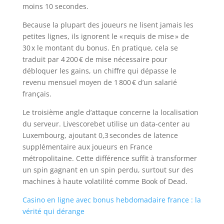
moins 10 secondes.
Because la plupart des joueurs ne lisent jamais les
petites lignes, ils ignorent le « requis de mise » de
30 x le montant du bonus. En pratique, cela se
traduit par 4 200 € de mise nécessaire pour
débloquer les gains, un chiffre qui dépasse le
revenu mensuel moyen de 1 800 € d’un salarié
français.
Le troisième angle d’attaque concerne la localisation
du serveur. Livescorebet utilise un data‑center au
Luxembourg, ajoutant 0,3 secondes de latence
supplémentaire aux joueurs en France
métropolitaine. Cette différence suffit à transformer
un spin gagnant en un spin perdu, surtout sur des
machines à haute volatilité comme Book of Dead.
Casino en ligne avec bonus hebdomadaire france : la
vérité qui dérange