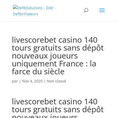
livescorebet casino 140
tours gratuits sans dépôt
nouveaux joueurs
uniquement France : la
farce du siècle
par
|
Nov 4, 2025
| Non classé
livescorebet casino 140
tours gratuits sans dépôt
nouveaux joueurs