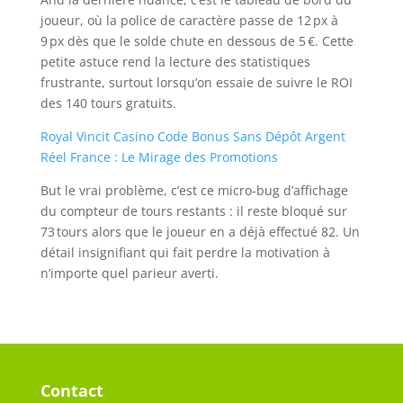
joueur, où la police de caractère passe de 12 px à
9 px dès que le solde chute en dessous de 5 €. Cette
petite astuce rend la lecture des statistiques
frustrante, surtout lorsqu’on essaie de suivre le ROI
des 140 tours gratuits.
Royal Vincit Casino Code Bonus Sans Dépôt Argent
Réel France : Le Mirage des Promotions
But le vrai problème, c’est ce micro‑bug d’affichage
du compteur de tours restants : il reste bloqué sur
73 tours alors que le joueur en a déjà effectué 82. Un
détail insignifiant qui fait perdre la motivation à
n’importe quel parieur averti.
Contact