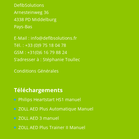
DefibSolutions
Arnesteinweg 36
4338 PD Middelburg
Pays-Bas
E-Mail :
info@defibsolutions.fr
Tél. : +33 (0)9 75 18 04 78
GSM : +31(0)6 16 79 88 24
S’adresser à : Stéphanie Toullec
Conditions Générales
Téléchargements
Philips Heartstart HS1 manuel
ZOLL AED Plus Automatique Manuel
ZOLL AED 3 manuel
ZOLL AED Plus Trainer II Manuel