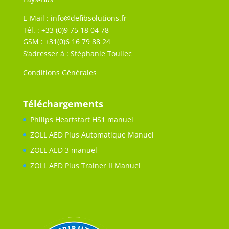
E-Mail :
info@defibsolutions.fr
Tél. : +33 (0)9 75 18 04 78
GSM : +31(0)6 16 79 88 24
S’adresser à : Stéphanie Toullec
Conditions Générales
Téléchargements
Philips Heartstart HS1 manuel
ZOLL AED Plus Automatique Manuel
ZOLL AED 3 manuel
ZOLL AED Plus Trainer II Manuel