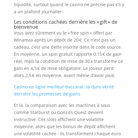
liquidité, surtout quand le casino ne précise pas s’il y
a un plafond journalier.
Les conditions cachées derrière les « gift » de
bienvenue
Vous avez sûrement vu le « free spin » offert par
Winamax après un dépôt de 20 €. Ce n’est pas un
cadeau, c’est une dette inscrite dans le code source.
En moyenne, un spin gratuit rapporte 0,15 € de gain
réel, mais la condition de mise de 30 x transforme ce
gain en 4,5 € de mise obligatoire. Le joueur perd
alors 2,5 € en moyenne, avant même d’avoir joué.
Casino en ligne meilleur baccarat : la dure vérité
derrière les promesses de gains
Et là, la comparaison avec les machines à sous
comme Starburst ou Gonzo’s Quest devient
instructive. Ces slots affichent une volatilité
moyenne, alors que les bonus de dépôt affichent
une volatilité cachée : ils transforment chaque euro