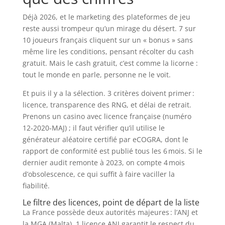
Déjà 2026, et le marketing des plateformes de jeu
reste aussi trompeur qu’un mirage du désert. 7 sur
10 joueurs français cliquent sur un « bonus » sans
même lire les conditions, pensant récolter du cash
gratuit. Mais le cash gratuit, c’est comme la licorne :
tout le monde en parle, personne ne le voit.
Et puis il y a la sélection. 3 critères doivent primer :
licence, transparence des RNG, et délai de retrait.
Prenons un casino avec licence française (numéro
12‑2020‑MAJ) ; il faut vérifier qu’il utilise le
générateur aléatoire certifié par eCOGRA, dont le
rapport de conformité est publié tous les 6 mois. Si le
dernier audit remonte à 2023, on compte 4 mois
d’obsolescence, ce qui suffit à faire vaciller la
fiabilité.
Le filtre des licences, point de départ de la liste
La France possède deux autorités majeures : l’ANJ et
la MGA (Malta). 1 licence ANJ garantit le respect du