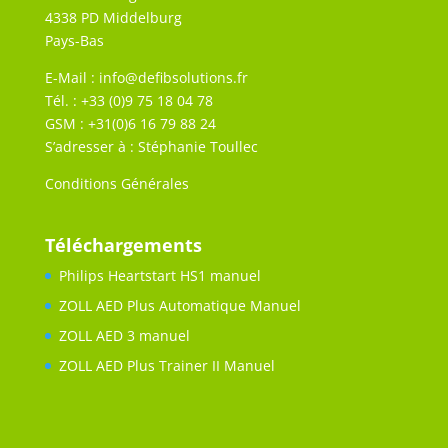
4338 PD Middelburg
Pays-Bas
E-Mail :
info@defibsolutions.fr
Tél. : +33 (0)9 75 18 04 78
GSM : +31(0)6 16 79 88 24
S’adresser à : Stéphanie Toullec
Conditions Générales
Téléchargements
Philips Heartstart HS1 manuel
ZOLL AED Plus Automatique Manuel
ZOLL AED 3 manuel
ZOLL AED Plus Trainer II Manuel