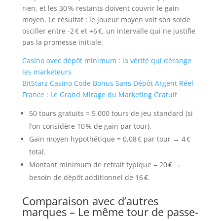
rien, et les 30 % restants doivent couvrir le gain
moyen. Le résultat : le joueur moyen voit son solde
osciller entre -2 € et +6 €, un intervalle qui ne justifie
pas la promesse initiale.
Casino avec dépôt minimum : la vérité qui dérange
les marketeurs
BitStarz Casino Code Bonus Sans Dépôt Argent Réel
France : Le Grand Mirage du Marketing Gratuit
50 tours gratuits = 5 000 tours de jeu standard (si
l’on considère 10 % de gain par tour).
Gain moyen hypothétique = 0,08 € par tour → 4 €
total.
Montant minimum de retrait typique = 20 € →
besoin de dépôt additionnel de 16 €.
Comparaison avec d’autres
marques – Le même tour de passe-