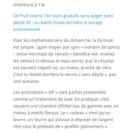
inférieure à 1 %.
fat fruit casino 150 tours gratuits sans wager sans
dépôt FR : la réalité froide derrière le mirage
promotionnel
Pour les mathématiciens du dimanche, la formule
est simple : (gain moyen par spin × nombre de spins)
– (mise minimale de retrait) = bénéfice net. Insérez
les valeurs ci‑dessus et vous verrez que le résultat
est souvent négatif ou, au mieux, proche de zéro.
C’est la réalité derrière le vernis « sans dépôt », pas
une aubaine.
Les promotions « VIP » sont parfois présentées
comme un traitement de luxe. En pratique, c’est
souvent une chambre d’hôtel bas de gamme avec un
rideau à motifs floraux. Le « cadeau » n’est qu’un
leurre, un leurre qui pousse à déposer de l’argent
réel sous le prétexte de « profiter pleinement ».