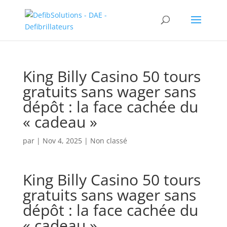
King Billy Casino 50 tours
gratuits sans wager sans
dépôt : la face cachée du
« cadeau »
par
|
Nov 4, 2025
| Non classé
King Billy Casino 50 tours
gratuits sans wager sans
dépôt : la face cachée du
« cadeau »