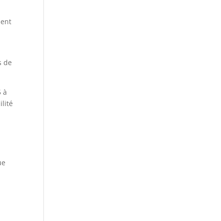
ment
s de
5 à
lité
ue