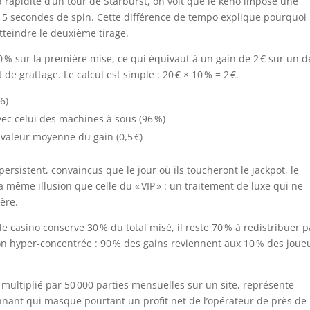
a rapidité d’un tour de Starburst, on voit que le keno impose une
. 5 secondes de spin. Cette différence de tempo explique pourquoi 
teindre le deuxième tirage.
0 % sur la première mise, ce qui équivaut à un gain de 2 € sur un 
t de grattage. Le calcul est simple : 20 € × 10 % = 2 €.
6)
vec celui des machines à sous (96 %)
a valeur moyenne du gain (0,5 €)
rsistent, convaincus que le jour où ils toucheront le jackpot, le
 même illusion que celle du « VIP » : un traitement de luxe qui ne
ère.
 casino conserve 30 % du total misé, il reste 70 % à redistribuer 
açon hyper-concentrée : 90 % des gains reviennent aux 10 % des joue
, multiplié par 50 000 parties mensuelles sur un site, représente
onnant qui masque pourtant un profit net de l’opérateur de près de