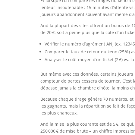
Et lorsque l’on compare les tirages du keno à l
lenteur insoutenable : 15 minutes d’attente vs
joueurs abandonnent souvent avant même d’at
And la plupart des sites offrent un bonus de 1
de 20 €, soit à peine plus que la cote d’un ticke
Vérifier le numéro d’agrément ANJ (ex. 12345
Comparer le taux de retour du keno (25 %) a
Analyser le coût moyen d’un ticket (2 €) vs. l
But même avec ces données, certains joueurs pe
compteur de pertes cessera de tourner. C’est la
dépasse jamais la chambre d’hôtel la moins ch
Because chaque tirage génère 70 numéros, et le
les gagnants, mais la répartition se fait de f
les plus chanceux.
And la mise la plus courante est de 5 €, ce qui
250 000 € de mise brute – un chiffre impressi