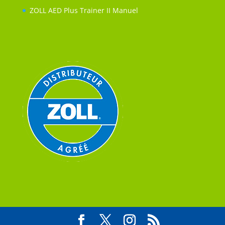
ZOLL AED Plus Trainer II Manuel