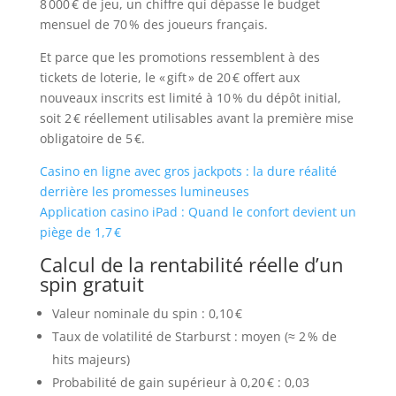
8 000 € de jeu, un chiffre qui dépasse le budget
mensuel de 70 % des joueurs français.
Et parce que les promotions ressemblent à des
tickets de loterie, le « gift » de 20 € offert aux
nouveaux inscrits est limité à 10 % du dépôt initial,
soit 2 € réellement utilisables avant la première mise
obligatoire de 5 €.
Casino en ligne avec gros jackpots : la dure réalité
derrière les promesses lumineuses
Application casino iPad : Quand le confort devient un
piège de 1,7 €
Calcul de la rentabilité réelle d’un
spin gratuit
Valeur nominale du spin : 0,10 €
Taux de volatilité de Starburst : moyen (≈ 2 % de
hits majeurs)
Probabilité de gain supérieur à 0,20 € : 0,03