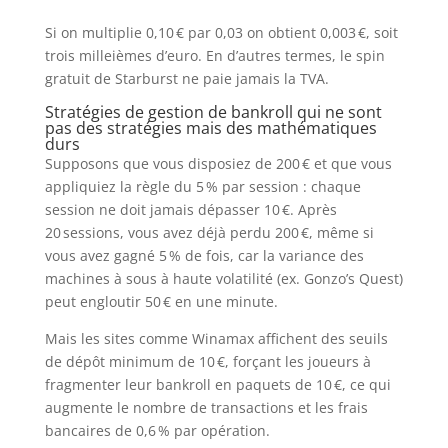
Si on multiplie 0,10 € par 0,03 on obtient 0,003 €, soit
trois milleièmes d’euro. En d’autres termes, le spin
gratuit de Starburst ne paie jamais la TVA.
Stratégies de gestion de bankroll qui ne sont
pas des stratégies mais des mathématiques
durs
Supposons que vous disposiez de 200 € et que vous
appliquiez la règle du 5 % par session : chaque
session ne doit jamais dépasser 10 €. Après
20 sessions, vous avez déjà perdu 200 €, même si
vous avez gagné 5 % de fois, car la variance des
machines à sous à haute volatilité (ex. Gonzo’s Quest)
peut engloutir 50 € en une minute.
Mais les sites comme Winamax affichent des seuils
de dépôt minimum de 10 €, forçant les joueurs à
fragmenter leur bankroll en paquets de 10 €, ce qui
augmente le nombre de transactions et les frais
bancaires de 0,6 % par opération.