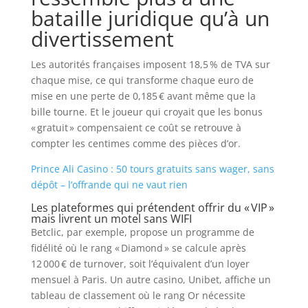
bataille juridique qu’à un
divertissement
Les autorités françaises imposent 18,5 % de TVA sur
chaque mise, ce qui transforme chaque euro de
mise en une perte de 0,185 € avant même que la
bille tourne. Et le joueur qui croyait que les bonus
« gratuit » compensaient ce coût se retrouve à
compter les centimes comme des pièces d’or.
Prince Ali Casino : 50 tours gratuits sans wager, sans
dépôt – l’offrande qui ne vaut rien
Les plateformes qui prétendent offrir du « VIP »
mais livrent un motel sans WIFI
Betclic, par exemple, propose un programme de
fidélité où le rang « Diamond » se calcule après
12 000 € de turnover, soit l’équivalent d’un loyer
mensuel à Paris. Un autre casino, Unibet, affiche un
tableau de classement où le rang Or nécessite