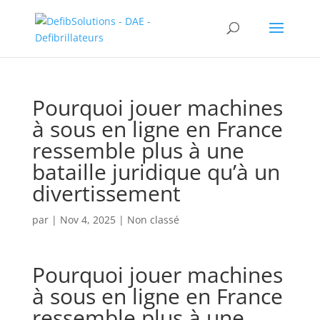
Pourquoi jouer machines
à sous en ligne en France
ressemble plus à une
bataille juridique qu’à un
divertissement
par
|
Nov 4, 2025
| Non classé
Pourquoi jouer machines
à sous en ligne en France
ressemble plus à une