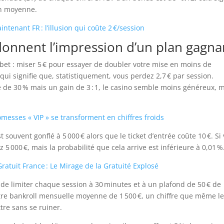
en moyenne.
ntenant FR : l’illusion qui coûte 2 €/session
donnent l’impression d’un plan gagna
ibet : miser 5 € pour essayer de doubler votre mise en moins de
 qui signifie que, statistiquement, vous perdez 2,7 € par session.
 de 30 % mais un gain de 3 : 1, le casino semble moins généreux, 
romesses « VIP » se transforment en chiffres froids
st souvent gonflé à 5 000 € alors que le ticket d’entrée coûte 10 €. Si
z 5 000 €, mais la probabilité que cela arrive est inférieure à 0,01 %
atuit France : Le Mirage de la Gratuité Explosé
t de limiter chaque session à 30 minutes et à un plafond de 50 € de
otre bankroll mensuelle moyenne de 1 500 €, un chiffre que même l
tre sans se ruiner.