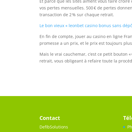
Et parce que les sites aiment vous faire croire
vos pertes mensuelles. 500 € de pertes donnent
transaction de 2 % sur chaque retrait.
Le bon vieux « leonbet casino bonus sans dépôt 
En fin de compte, jouer au casino en ligne Fra
promesse a un prix, et le prix est toujours plus
Mais le vrai cauchemar, c’est ce petit bouton 
retrait, vous obligeant à refaire toute la proc
Contact
Té
DefibSolutions
Ph