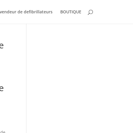
vendeur de defibrillateurs
BOUTIQUE
e
e
 de