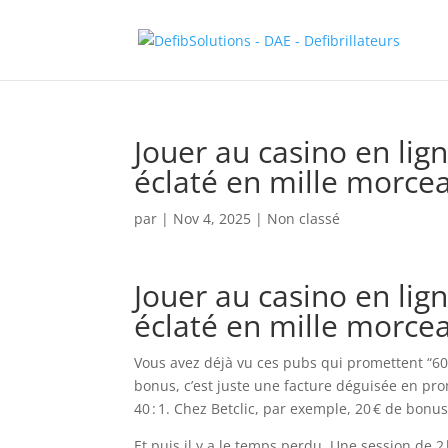
Jouer au casino en lign
éclaté en mille morce
par
|
Nov 4, 2025
| Non classé
Jouer au casino en lign
éclaté en mille morce
Vous avez déjà vu ces pubs qui promettent “60
bonus, c’est juste une facture déguisée en pr
40 : 1. Chez Betclic, par exemple, 20 € de bonu
Et puis il y a le temps perdu. Une session de 