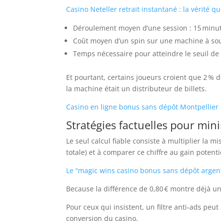
Casino Neteller retrait instantané : la vérité 
Déroulement moyen d’une session : 15 minute
Coût moyen d’un spin sur une machine à sous
Temps nécessaire pour atteindre le seuil de 
Et pourtant, certains joueurs croient que 2 % 
la machine était un distributeur de billets.
Casino en ligne bonus sans dépôt Montpellier :
Stratégies factuelles pour mini
Le seul calcul fiable consiste à multiplier la m
totale) et à comparer ce chiffre au gain potentie
Le “magic wins casino bonus sans dépôt argent
Because la différence de 0,80 € montre déjà 
Pour ceux qui insistent, un filtre anti‑ads peut
conversion du casino.