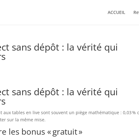
ACCUEIL
Re
ct sans dépôt : la vérité qui
rs
ct sans dépôt : la vérité qui
rs
t aux tables en live sont souvent un piège mathématique : 0,03 % 
ster sur la même mise.
e les bonus « gratuit »