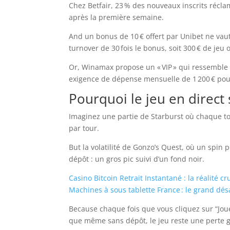
Chez Betfair, 23 % des nouveaux inscrits récl
après la première semaine.
And un bonus de 10 € offert par Unibet ne vaut 
turnover de 30 fois le bonus, soit 300 € de jeu o
Or, Winamax propose un « VIP » qui ressemble
exigence de dépense mensuelle de 1 200 € pour
Pourquoi le jeu en direct
Imaginez une partie de Starburst où chaque tou
par tour.
But la volatilité de Gonzo’s Quest, où un spin
dépôt : un gros pic suivi d’un fond noir.
Casino Bitcoin Retrait Instantané : la réalité 
Machines à sous tablette France : le grand d
Because chaque fois que vous cliquez sur “Jouer
que même sans dépôt, le jeu reste une perte g