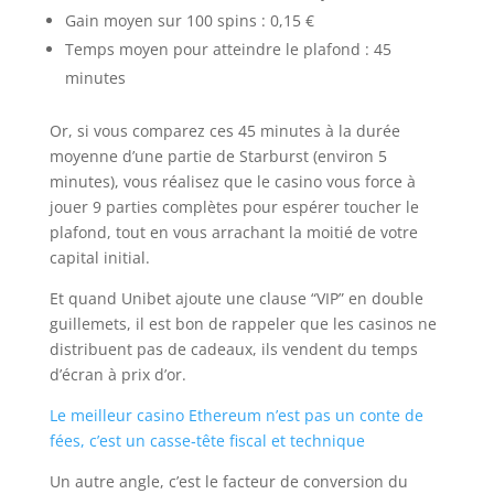
Gain moyen sur 100 spins : 0,15 €
Temps moyen pour atteindre le plafond : 45
minutes
Or, si vous comparez ces 45 minutes à la durée
moyenne d’une partie de Starburst (environ 5
minutes), vous réalisez que le casino vous force à
jouer 9 parties complètes pour espérer toucher le
plafond, tout en vous arrachant la moitié de votre
capital initial.
Et quand Unibet ajoute une clause “VIP” en double
guillemets, il est bon de rappeler que les casinos ne
distribuent pas de cadeaux, ils vendent du temps
d’écran à prix d’or.
Le meilleur casino Ethereum n’est pas un conte de
fées, c’est un casse‑tête fiscal et technique
Un autre angle, c’est le facteur de conversion du