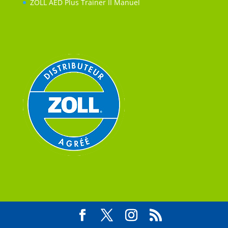
ZOLL AED Plus Trainer II Manuel