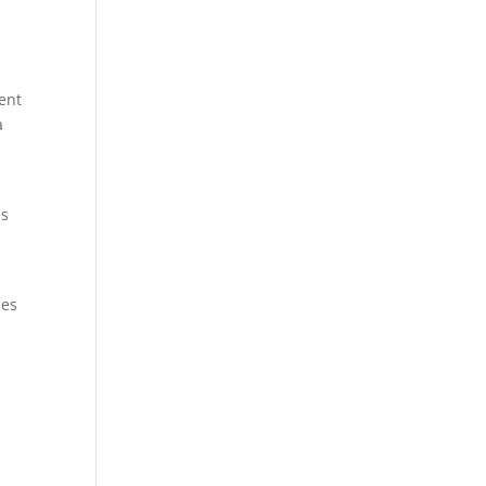
ment
a
es
ses