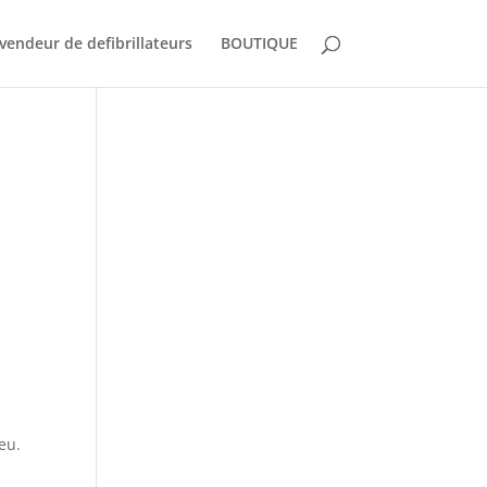
vendeur de defibrillateurs
BOUTIQUE
eu.