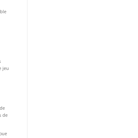
mble
s
e jeu
 de
s de
joue