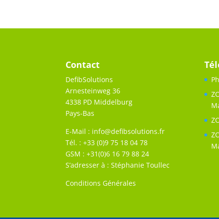
Contact
Té
DefibSolutions
Ph
Arnesteinweg 36
ZO
4338 PD Middelburg
M
Pays-Bas
ZO
E-Mail :
info@defibsolutions.fr
ZO
Tél. : +33 (0)9 75 18 04 78
M
GSM : +31(0)6 16 79 88 24
S’adresser à : Stéphanie Toullec
Conditions Générales