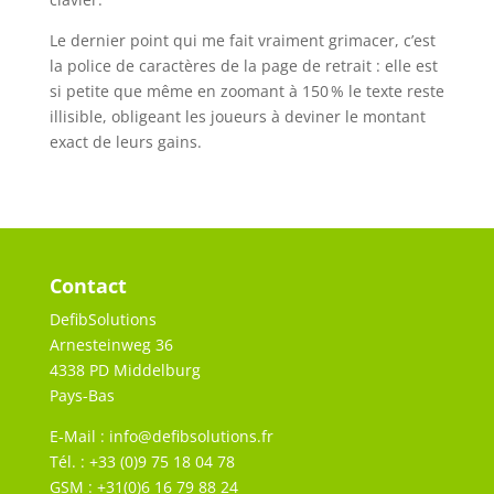
Le dernier point qui me fait vraiment grimacer, c’est
la police de caractères de la page de retrait : elle est
si petite que même en zoomant à 150 % le texte reste
illisible, obligeant les joueurs à deviner le montant
exact de leurs gains.
Contact
DefibSolutions
Arnesteinweg 36
4338 PD Middelburg
Pays-Bas
E-Mail :
info@defibsolutions.fr
Tél. : +33 (0)9 75 18 04 78
GSM : +31(0)6 16 79 88 24