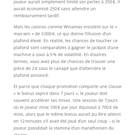
joueur aurait simplement limité ses pertes à 250 €, il
aurait économisé 250 € sans attendre un
remboursement tardif.
Mais les casinos comme Winamax insistent sur le «
max win » de 5 000 €, ce qui donne l’illusion d’un
plafond élevé. En réalité, les chances de toucher ce
plafond sont comparables à gagner le jackpot d’une
machine à sous à 5 % de volatilité. En d’autres
termes, vous avez plus de chances de trouver une
pièce de 2 € sous le canapé que d’atteindre le
plafond annoncé.
Et parce que chaque promotion comporte une clause
« le bonus expire dans 7 jours », le joueur doit
souvent accélérer ses mises. Une session de 7 jours
où le joueur mise 100 € par jour équivaut à 700 € de
mise, alors que le même bonus aurait pu être atteint
en 12 minutes s’il avait été joué d’un seul coup – si le
joueur possédait la stamina d’un marathonien du
clavier.