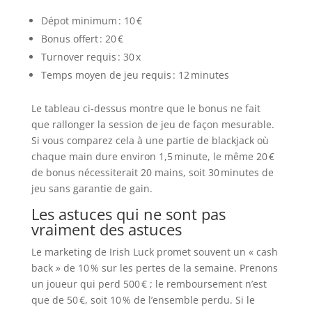
Dépot minimum : 10 €
Bonus offert : 20 €
Turnover requis : 30 x
Temps moyen de jeu requis : 12 minutes
Le tableau ci‑dessus montre que le bonus ne fait
que rallonger la session de jeu de façon mesurable.
Si vous comparez cela à une partie de blackjack où
chaque main dure environ 1,5 minute, le même 20 €
de bonus nécessiterait 20 mains, soit 30 minutes de
jeu sans garantie de gain.
Les astuces qui ne sont pas
vraiment des astuces
Le marketing de Irish Luck promet souvent un « cash
back » de 10 % sur les pertes de la semaine. Prenons
un joueur qui perd 500 € ; le remboursement n’est
que de 50 €, soit 10 % de l’ensemble perdu. Si le