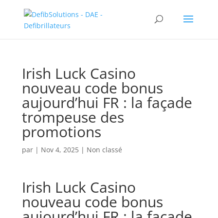
Irish Luck Casino
nouveau code bonus
aujourd’hui FR : la façade
trompeuse des
promotions
par
|
Nov 4, 2025
| Non classé
Irish Luck Casino
nouveau code bonus
aujourd’hui FR : la façade