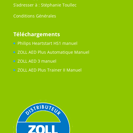
S’adresser à : Stéphanie Toullec
Conditions Générales
Téléchargements
Philips Heartstart HS1 manuel
ZOLL AED Plus Automatique Manuel
ZOLL AED 3 manuel
ZOLL AED Plus Trainer II Manuel