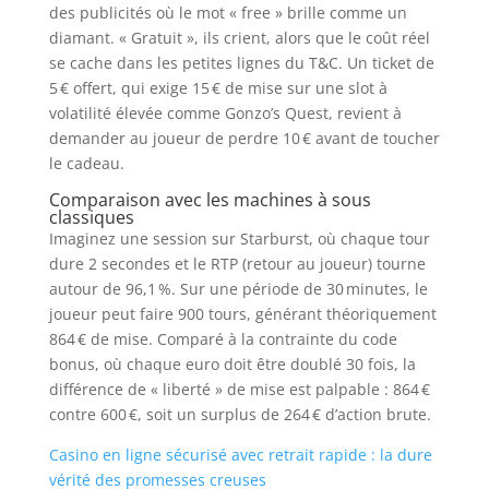
des publicités où le mot « free » brille comme un
diamant. « Gratuit », ils crient, alors que le coût réel
se cache dans les petites lignes du T&C. Un ticket de
5 € offert, qui exige 15 € de mise sur une slot à
volatilité élevée comme Gonzo’s Quest, revient à
demander au joueur de perdre 10 € avant de toucher
le cadeau.
Comparaison avec les machines à sous
classiques
Imaginez une session sur Starburst, où chaque tour
dure 2 secondes et le RTP (retour au joueur) tourne
autour de 96,1 %. Sur une période de 30 minutes, le
joueur peut faire 900 tours, générant théoriquement
864 € de mise. Comparé à la contrainte du code
bonus, où chaque euro doit être doublé 30 fois, la
différence de « liberté » de mise est palpable : 864 €
contre 600 €, soit un surplus de 264 € d’action brute.
Casino en ligne sécurisé avec retrait rapide : la dure
vérité des promesses creuses