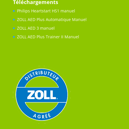
Téléchargements
Philips Heartstart HS1 manuel
ZOLL AED Plus Automatique Manuel
ZOLL AED 3 manuel
ZOLL AED Plus Trainer II Manuel