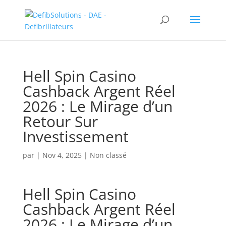
Hell Spin Casino
Cashback Argent Réel
2026 : Le Mirage d’un
Retour Sur
Investissement
par
|
Nov 4, 2025
| Non classé
Hell Spin Casino
Cashback Argent Réel
2026 : Le Mirage d’un