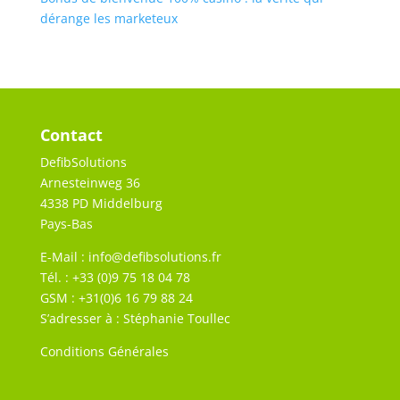
dérange les marketeux
Contact
DefibSolutions
Arnesteinweg 36
4338 PD Middelburg
Pays-Bas
E-Mail :
info@defibsolutions.fr
Tél. : +33 (0)9 75 18 04 78
GSM : +31(0)6 16 79 88 24
S’adresser à : Stéphanie Toullec
Conditions Générales