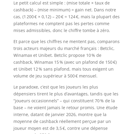
Le petit calcul est simple : (mise totale × taux de
cashback) – (mise minimum) = gain net. Dans notre
cas, (1 200 € × 0,12) – 20 € = 124 €, mais la plupart des
plateformes ne comptent pas les pertes comme
mises admissibles, donc le chiffre tombe à zéro.
Et parce que les chiffres ne mentent pas, comparons
trois acteurs majeurs du marché français : Betclic,
Winamax et Unibet. Betclic propose 10 % de
cashback, Winamax 15 % (avec un plafond de 150 €)
et Unibet 12 % sans plafond, mais tous exigent un
volume de jeu supérieur à 500 € mensuel.
Le paradoxe, c’est que les joueurs les plus
dépensiers tirent le plus d’avantages, tandis que les
“joueurs occasionnels” – qui constituent 70 % de la
base – ne voient jamais le retour promis. Une étude
interne, datant de janvier 2026, montre que la
moyenne de cashback réellement perçue par un
joueur moyen est de 3,5 €, contre une dépense