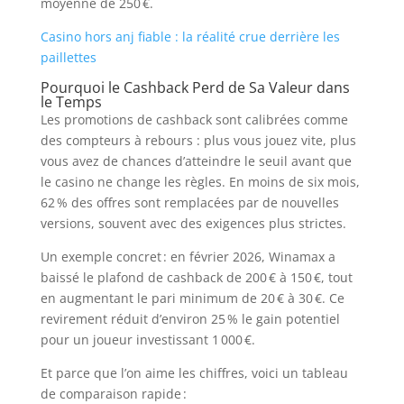
moyenne de 250 €.
Casino hors anj fiable : la réalité crue derrière les
paillettes
Pourquoi le Cashback Perd de Sa Valeur dans
le Temps
Les promotions de cashback sont calibrées comme
des compteurs à rebours : plus vous jouez vite, plus
vous avez de chances d’atteindre le seuil avant que
le casino ne change les règles. En moins de six mois,
62 % des offres sont remplacées par de nouvelles
versions, souvent avec des exigences plus strictes.
Un exemple concret : en février 2026, Winamax a
baissé le plafond de cashback de 200 € à 150 €, tout
en augmentant le pari minimum de 20 € à 30 €. Ce
revirement réduit d’environ 25 % le gain potentiel
pour un joueur investissant 1 000 €.
Et parce que l’on aime les chiffres, voici un tableau
de comparaison rapide :