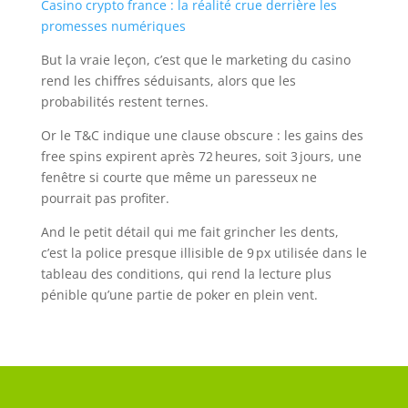
Casino crypto france : la réalité crue derrière les
promesses numériques
But la vraie leçon, c’est que le marketing du casino
rend les chiffres séduisants, alors que les
probabilités restent ternes.
Or le T&C indique une clause obscure : les gains des
free spins expirent après 72 heures, soit 3 jours, une
fenêtre si courte que même un paresseux ne
pourrait pas profiter.
And le petit détail qui me fait grincher les dents,
c’est la police presque illisible de 9 px utilisée dans le
tableau des conditions, qui rend la lecture plus
pénible qu’une partie de poker en plein vent.