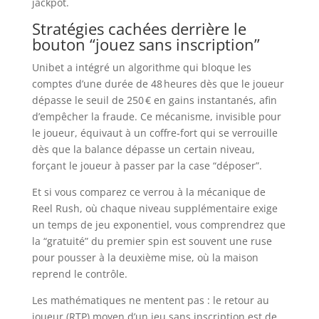
jackpot.
Stratégies cachées derrière le
bouton “jouez sans inscription”
Unibet a intégré un algorithme qui bloque les
comptes d’une durée de 48 heures dès que le joueur
dépasse le seuil de 250 € en gains instantanés, afin
d’empêcher la fraude. Ce mécanisme, invisible pour
le joueur, équivaut à un coffre‑fort qui se verrouille
dès que la balance dépasse un certain niveau,
forçant le joueur à passer par la case “déposer”.
Et si vous comparez ce verrou à la mécanique de
Reel Rush, où chaque niveau supplémentaire exige
un temps de jeu exponentiel, vous comprendrez que
la “gratuité” du premier spin est souvent une ruse
pour pousser à la deuxième mise, où la maison
reprend le contrôle.
Les mathématiques ne mentent pas : le retour au
joueur (RTP) moyen d’un jeu sans inscription est de