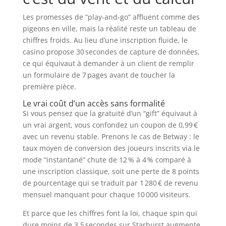
Les promesses de “play‑and‑go” affluent comme des
pigeons en ville, mais la réalité reste un tableau de
chiffres froids. Au lieu d’une inscription fluide, le
casino propose 30 secondes de capture de données,
ce qui équivaut à demander à un client de remplir
un formulaire de 7 pages avant de toucher la
première pièce.
Le vrai coût d’un accès sans formalité
Si vous pensez que la gratuité d’un “gift” équivaut à
un vrai argent, vous confondez un coupon de 0,99 €
avec un revenu stable. Prenons le cas de Betway : le
taux moyen de conversion des joueurs inscrits via le
mode “instantané” chute de 12 % à 4 % comparé à
une inscription classique, soit une perte de 8 points
de pourcentage qui se traduit par 1 280 € de revenu
mensuel manquant pour chaque 10 000 visiteurs.
Et parce que les chiffres font la loi, chaque spin qui
dure moins de 3,5 secondes sur Starburst augmente