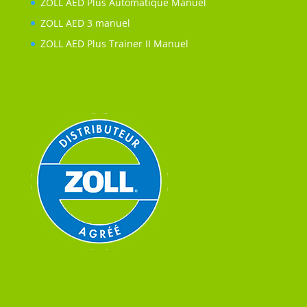
ZOLL AED Plus Automatique Manuel
ZOLL AED 3 manuel
ZOLL AED Plus Trainer II Manuel