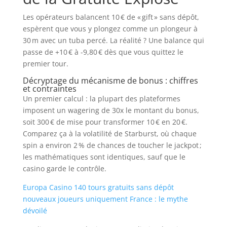
Les opérateurs balancent 10 € de « gift » sans dépôt,
espèrent que vous y plongez comme un plongeur à
30 m avec un tuba percé. La réalité ? Une balance qui
passe de +10 € à -9,80 € dès que vous quittez le
premier tour.
Décryptage du mécanisme de bonus : chiffres
et contraintes
Un premier calcul : la plupart des plateformes
imposent un wagering de 30x le montant du bonus,
soit 300 € de mise pour transformer 10 € en 20 €.
Comparez ça à la volatilité de Starburst, où chaque
spin a environ 2 % de chances de toucher le jackpot ;
les mathématiques sont identiques, sauf que le
casino garde le contrôle.
Europa Casino 140 tours gratuits sans dépôt
nouveaux joueurs uniquement France : le mythe
dévoilé