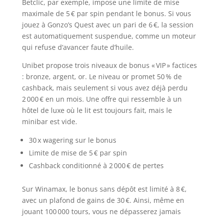
Betclic, par exemple, impose une limite de mise
maximale de 5 € par spin pendant le bonus. Si vous
jouez à Gonzo’s Quest avec un pari de 6 €, la session
est automatiquement suspendue, comme un moteur
qui refuse d’avancer faute d’huile.
Unibet propose trois niveaux de bonus « VIP » factices
: bronze, argent, or. Le niveau or promet 50 % de
cashback, mais seulement si vous avez déjà perdu
2 000 € en un mois. Une offre qui ressemble à un
hôtel de luxe où le lit est toujours fait, mais le
minibar est vide.
30 x wagering sur le bonus
Limite de mise de 5 € par spin
Cashback conditionné à 2 000 € de pertes
Sur Winamax, le bonus sans dépôt est limité à 8 €,
avec un plafond de gains de 30 €. Ainsi, même en
jouant 100 000 tours, vous ne dépasserez jamais