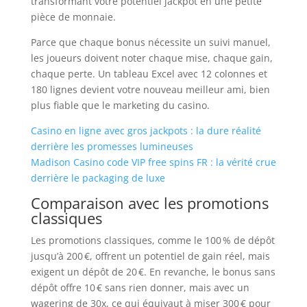
transformant votre potentiel jackpot en une petite
pièce de monnaie.
Parce que chaque bonus nécessite un suivi manuel,
les joueurs doivent noter chaque mise, chaque gain,
chaque perte. Un tableau Excel avec 12 colonnes et
180 lignes devient votre nouveau meilleur ami, bien
plus fiable que le marketing du casino.
Casino en ligne avec gros jackpots : la dure réalité
derrière les promesses lumineuses
Madison Casino code VIP free spins FR : la vérité crue
derrière le packaging de luxe
Comparaison avec les promotions
classiques
Les promotions classiques, comme le 100 % de dépôt
jusqu’à 200 €, offrent un potentiel de gain réel, mais
exigent un dépôt de 20 €. En revanche, le bonus sans
dépôt offre 10 € sans rien donner, mais avec un
wagering de 30x, ce qui équivaut à miser 300 € pour