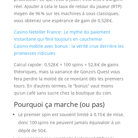
réel. Ajouter à cela le taux de retour du joueur (RTP)
moyen de 96 % sur les machines à sous classiques,
vous obtenez une espérance de gain de 0,528 €.
Casino Neteller France : Le mythe du paiement
instantané qui finit toujours en cauchemar
Casino mobile avec bonus : la vérité crue derrière les
promesses ridicules
Calcul rapide : 0,528 € × 100 spins = 52,8 € de gains
théoriques, mais la variance de Gonzo’s Quest vous
fera perdre la moitié de ce montant dès les premiers
tours. En d’autres termes, le “bonus” vaut moins
qu’un café sans sucre chez la boutique du coin.
Pourquoi ça marche (ou pas)
Le premier spin est souvent limité à 0,10 € de mise,
donc 100 spins ne peuvent jamais équivaloir à un
dépôt de 50 €.