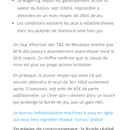
Le wagering requis est généralement 30 fois la
valeur du bonus, soit 3 000 €, impossible à
atteindre en un mois moyen de 200 € de jeu.
Les conditions excluent les jeux à volatilité élevée,
donc les jackpots de Starburst sont hors jeu.
Un tour d’horizon des T&C de Winamax montre que
80 % des joueurs abandonnent avant d’avoir misé le
20 % requis. Ce chiffre confirme que la clause de
mise est plus un piège qu’une incitation.
En pratique, le joueur moyen qui mise 5 € par
session atteindra le seuil de 30 × 100 € seulement
après 12 sessions, soit près de 60 € de perte
additionnelle. Le « free spin » devient alors un leurre
qui prolonge la durée de jeu, pas un gain réel.
Le tournoi hebdomadaire machines à sous en ligne
qui vous fera regretter chaque “bonus” gratuit
Stratégies de contournement : la froide réalité