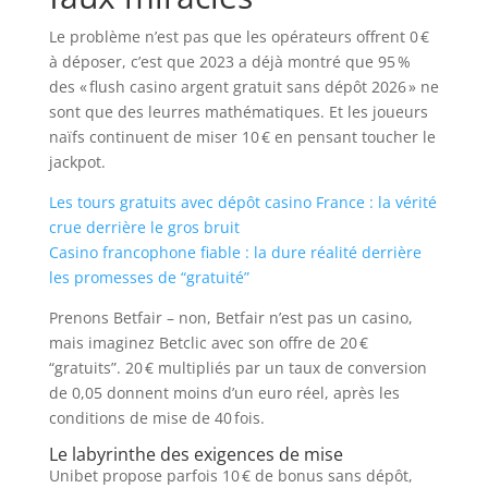
Le problème n’est pas que les opérateurs offrent 0 €
à déposer, c’est que 2023 a déjà montré que 95 %
des « flush casino argent gratuit sans dépôt 2026 » ne
sont que des leurres mathématiques. Et les joueurs
naïfs continuent de miser 10 € en pensant toucher le
jackpot.
Les tours gratuits avec dépôt casino France : la vérité
crue derrière le gros bruit
Casino francophone fiable : la dure réalité derrière
les promesses de “gratuité”
Prenons Betfair – non, Betfair n’est pas un casino,
mais imaginez Betclic avec son offre de 20 €
“gratuits”. 20 € multipliés par un taux de conversion
de 0,05 donnent moins d’un euro réel, après les
conditions de mise de 40 fois.
Le labyrinthe des exigences de mise
Unibet propose parfois 10 € de bonus sans dépôt,