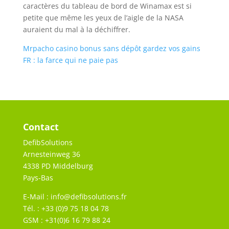
caractères du tableau de bord de Winamax est si
petite que même les yeux de l’aigle de la NASA
auraient du mal à la déchiffrer.
Mrpacho casino bonus sans dépôt gardez vos gains
FR : la farce qui ne paie pas
Contact
DefibSolutions
Arnesteinweg 36
4338 PD Middelburg
Pays-Bas
E-Mail :
info@defibsolutions.fr
Tél. : +33 (0)9 75 18 04 78
GSM : +31(0)6 16 79 88 24