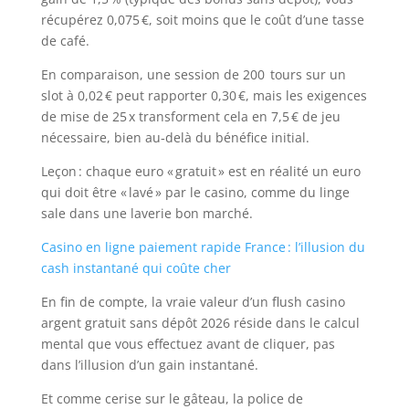
récupérez 0,075 €, soit moins que le coût d’une tasse
de café.
En comparaison, une session de 200 tours sur un
slot à 0,02 € peut rapporter 0,30 €, mais les exigences
de mise de 25 x transforment cela en 7,5 € de jeu
nécessaire, bien au‑delà du bénéfice initial.
Leçon : chaque euro « gratuit » est en réalité un euro
qui doit être « lavé » par le casino, comme du linge
sale dans une laverie bon marché.
Casino en ligne paiement rapide France : l’illusion du
cash instantané qui coûte cher
En fin de compte, la vraie valeur d’un flush casino
argent gratuit sans dépôt 2026 réside dans le calcul
mental que vous effectuez avant de cliquer, pas
dans l’illusion d’un gain instantané.
Et comme cerise sur le gâteau, la police de