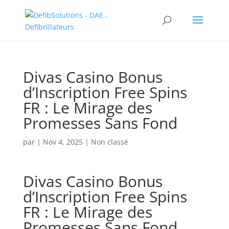
Divas Casino Bonus
d’Inscription Free Spins
FR : Le Mirage des
Promesses Sans Fond
par
|
Nov 4, 2025
| Non classé
Divas Casino Bonus
d’Inscription Free Spins
FR : Le Mirage des
Promesses Sans Fond