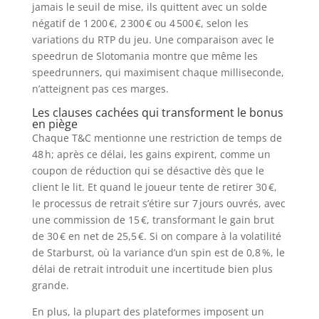
jamais le seuil de mise, ils quittent avec un solde
négatif de 1 200 €, 2 300 € ou 4 500 €, selon les
variations du RTP du jeu. Une comparaison avec le
speedrun de Slotomania montre que même les
speedrunners, qui maximisent chaque milliseconde,
n’atteignent pas ces marges.
Les clauses cachées qui transforment le bonus
en piège
Chaque T&C mentionne une restriction de temps de
48 h; après ce délai, les gains expirent, comme un
coupon de réduction qui se désactive dès que le
client le lit. Et quand le joueur tente de retirer 30 €,
le processus de retrait s’étire sur 7 jours ouvrés, avec
une commission de 15 €, transformant le gain brut
de 30 € en net de 25,5 €. Si on compare à la volatilité
de Starburst, où la variance d’un spin est de 0,8 %, le
délai de retrait introduit une incertitude bien plus
grande.
En plus, la plupart des plateformes imposent un