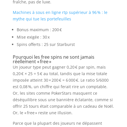
fraîche, pas de luxe.
Machines à sous en ligne rtp supérieur à 96 % : le
mythe qui tue les portefeuilles
Bonus maximum : 200 €
Mise exigée : 30 x
Spins offerts : 25 sur Starburst
Pourquoi les free spins ne sont jamais
réellement « free »
Un joueur type peut gagner 0,20 € par spin, mais
0,20 € × 25 = 5 € au total, tandis que la mise totale
imposée atteint 30 × 200 € = 6 000 €. Le ratio 5/6000
est 0,08 %, un chiffre qui ferait rire un comptable.
Or, les sites comme PokerStars masquent ce
déséquilibre sous une bannière éclatante, comme si
offrir 25 tours était comparable à un cadeau de Noël.
Or, le « free » reste une illusion.
Parce que la plupart des joueurs ne dépassent