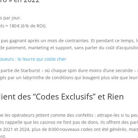
s par jour.
els ≈ 180 € (6 % de ROI).
 pas gagnant après un mois de contraintes. Et pendant ce temps, l
 de paiement, marketing et support, sans parler du coût d’acquisiti
eurs : le leurre qui coûte cher
e partie de Starburst – où chaque spin dure moins d’une seconde –
és par un labyrinthe de conditions qui bougent plus vite que leur
ient des “Codes Exclusifs” et Rien
les opérateurs jettent comme des confettis : attrape‑les si tu pe
ets rappelle que les casinos ne font pas de dons, ils offrent des par
e 2021 et 2024, plus de 8 000 nouveaux codes ont été générés, mai
ent.