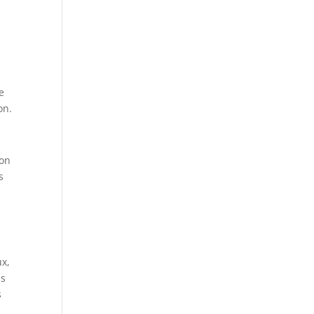
e
on.
 on
s
ux,
is
s