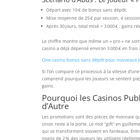
Départ avec 10 € de bonus sans dépôt.
Mise moyenne de 25 € par session, 4 session
Après 30 jours, total misé = 3 000 € ; gains ré
Le chiffre montre que même un « pro » ne sort
casino a déjà dépensé environ 3 000 € en frais
One casino bonus sans dépôt pour nouveaux jou
Si l’on compare ce processus à la vitesse d’un
comprend pourquoi les joueurs se sentent piég
gains.
Pourquoi les Casinos Publ
d’Autre
Les promotions sont des pièces de monnaie que 
sinon reste à la porte. Le mot “gift” en guillem
qui se transforment souvent en fardeaux. Entr
moins de 2 % des joueurs les utilisent réellem