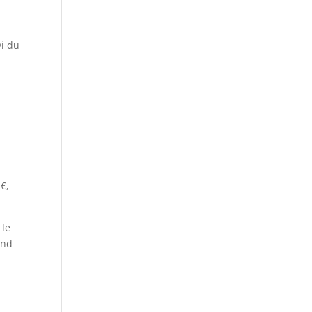
vi du
 €,
 le
ond