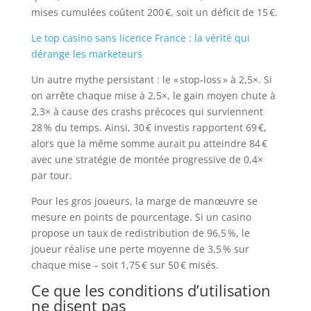
mises cumulées coûtent 200 €, soit un déficit de 15 €.
Le top casino sans licence France : la vérité qui
dérange les marketeurs
Un autre mythe persistant : le « stop‑loss » à 2,5×. Si
on arrête chaque mise à 2,5×, le gain moyen chute à
2,3× à cause des crashs précoces qui surviennent
28 % du temps. Ainsi, 30 € investis rapportent 69 €,
alors que la même somme aurait pu atteindre 84 €
avec une stratégie de montée progressive de 0,4×
par tour.
Pour les gros joueurs, la marge de manœuvre se
mesure en points de pourcentage. Si un casino
propose un taux de redistribution de 96,5 %, le
joueur réalise une perte moyenne de 3,5 % sur
chaque mise – soit 1,75 € sur 50 € misés.
Ce que les conditions d’utilisation
ne disent pas