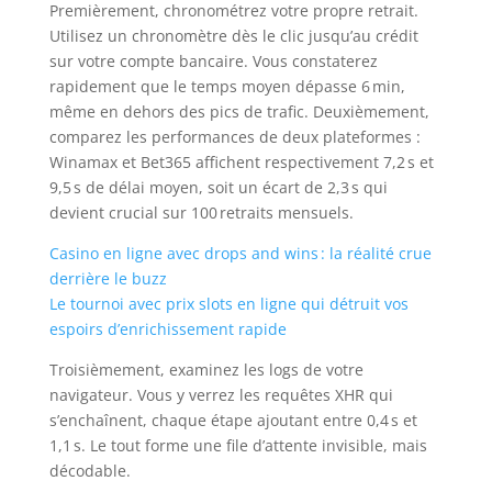
Premièrement, chronométrez votre propre retrait.
Utilisez un chronomètre dès le clic jusqu’au crédit
sur votre compte bancaire. Vous constaterez
rapidement que le temps moyen dépasse 6 min,
même en dehors des pics de trafic. Deuxièmement,
comparez les performances de deux plateformes :
Winamax et Bet365 affichent respectivement 7,2 s et
9,5 s de délai moyen, soit un écart de 2,3 s qui
devient crucial sur 100 retraits mensuels.
Casino en ligne avec drops and wins : la réalité crue
derrière le buzz
Le tournoi avec prix slots en ligne qui détruit vos
espoirs d’enrichissement rapide
Troisièmement, examinez les logs de votre
navigateur. Vous y verrez les requêtes XHR qui
s’enchaînent, chaque étape ajoutant entre 0,4 s et
1,1 s. Le tout forme une file d’attente invisible, mais
décodable.