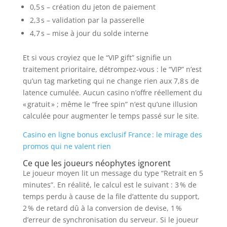
0,5 s – création du jeton de paiement
2,3 s – validation par la passerelle
4,7 s – mise à jour du solde interne
Et si vous croyiez que le “VIP gift” signifie un
traitement prioritaire, détrompez‑vous : le “VIP” n’est
qu’un tag marketing qui ne change rien aux 7,8 s de
latence cumulée. Aucun casino n’offre réellement du
« gratuit » ; même le “free spin” n’est qu’une illusion
calculée pour augmenter le temps passé sur le site.
Casino en ligne bonus exclusif France : le mirage des
promos qui ne valent rien
Ce que les joueurs néophytes ignorent
Le joueur moyen lit un message du type “Retrait en 5
minutes”. En réalité, le calcul est le suivant : 3 % de
temps perdu à cause de la file d’attente du support,
2 % de retard dû à la conversion de devise, 1 %
d’erreur de synchronisation du serveur. Si le joueur