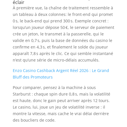
éclair
À première vue, la chaîne de traitement ressemble à
un tableau à deux colonnes: le front‑end qui promet
0 s, le back‑end qui prend 300 s. Exemple concret :
lorsqu’un joueur dépose 50 €, le serveur de paiement
crée un jeton, le transmet à la passerelle, qui le
valide en 0,7 s, puis la base de données du casino le
confirme en 4,3 s, et finalement le solde du joueur
apparaît 7,8 s après le clic. Ce qui semble instantané
n’est qu’une série de micro‑délais accumulés.
Enzo Casino Cashback Argent Réel 2026 : Le Grand
Bluff des Promoteurs
Pour comparer, pensez à la machine à sous
Starburst : chaque spin dure 0,8 s, mais la volatilité
est haute, donc le gain peut arriver après 12 tours.
Le casino, lui, joue un jeu de volatilité inverse : il
montre la vitesse, mais cache le vrai délai derrière
des boucliers de code.