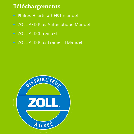
Téléchargements
Philips Heartstart HS1 manuel
ZOLL AED Plus Automatique Manuel
ZOLL AED 3 manuel
ZOLL AED Plus Trainer II Manuel