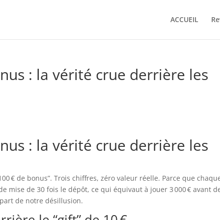
ACCUEIL
Re
us : la vérité crue derrière les
us : la vérité crue derrière les
+100 € de bonus”. Trois chiffres, zéro valeur réelle. Parce que chaqu
e mise de 30 fois le dépôt, ce qui équivaut à jouer 3 000 € avant d
part de notre désillusion.
rière le “gift” de 10 €