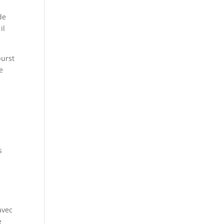
de
il
burst
e
s
.
avec
e