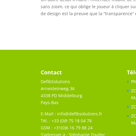
sans zoom, ce qui oblige le joueur à cliquer s
de design est la preuve que la “transparence” 
Contact
Té
DefibSolutions
Ph
Arnesteinweg 36
ZO
4338 PD Middelburg
M
Pays-Bas
ZO
E-Mail :
info@defibsolutions.fr
ZO
Tél. : +33 (0)9 75 18 04 78
M
GSM : +31(0)6 16 79 88 24
S’adresser à : Stéphanie Toullec