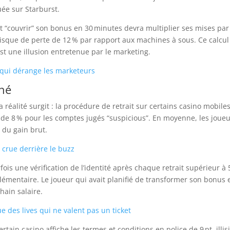
ée sur Starburst.
ut “couvrir” son bonus en 30 minutes devra multiplier ses mises par
risque de perte de 12 % par rapport aux machines à sous. Ce calcul
t une illusion entretenue par le marketing.
é qui dérange les marketeurs
ané
 réalité surgit : la procédure de retrait sur certains casino mobile
 de 8 % pour les comptes jugés “suspicious”. En moyenne, les joue
% du gain brut.
é crue derrière le buzz
ois une vérification de l’identité après chaque retrait supérieur à 
lémentaire. Le joueur qui avait planifié de transformer son bonus 
hain salaire.
e des lives qui ne valent pas un ticket
ertain casino affiche les termes et conditions en police de 9 pt, illis