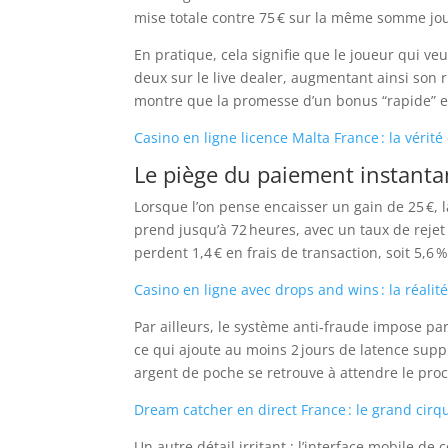
mise totale contre 75 € sur la même somme jou
En pratique, cela signifie que le joueur qui ve
deux sur le live dealer, augmentant ainsi son 
montre que la promesse d’un bonus “rapide” es
Casino en ligne licence Malta France : la vérit
Le piège du paiement instant
Lorsque l’on pense encaisser un gain de 25 €, la
prend jusqu’à 72 heures, avec un taux de rejet
perdent 1,4 € en frais de transaction, soit 5,6 
Casino en ligne avec drops and wins : la réalit
Par ailleurs, le système anti‑fraude impose parf
ce qui ajoute au moins 2 jours de latence supp
argent de poche se retrouve à attendre le proc
Dream catcher en direct France : le grand cirqu
Un autre détail irritant : l’interface mobile de c