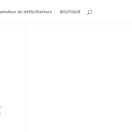
vendeur de defibrillateurs
BOUTIQUE
e
e