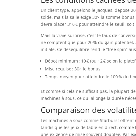
Un client type, appelons‑le Jacques, dépose 20 € 
solde, mais la salle exige 30× la somme bonus,
devra placer 316 € pour atteindre le seuil, soit
Mais la vraie surprise, c’est le taux de conver
ne comptent que pour 20 % du gain potentiel,
initiale. Ce déséquilibre rend le “free spin” aus
Dépot minimum : 10 € (ou 12 € selon la plate
Mise requise : 30× le bonus
Temps moyen pour atteindre le 100 % du bon
Et comme si cela ne suffisait pas, la plupart d
machines à sous, ce qui allonge la durée néces
Comparaison des volatilités
Les machines à sous comme Starburst offrent u
tandis que les jeux de table en direct, comme 
une exigence de mise souvent doublée. Par exe