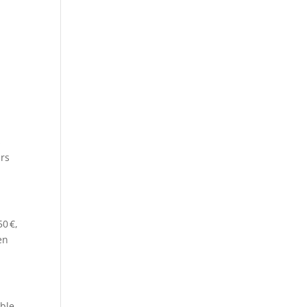
s
urs
50 €,
en
ible